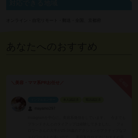
対応できる地域
オンライン・自宅リモート・郵送・全国、京都府
あなたへのおすすめ
応相談
＼美容・ママ系PRお任せ／
インフルエンサー
本人認証済
電話認証済
mayamo297
instagramを中心に、美容系発信をしています。 今までも
ブランドさんとのタイアップは経験してきました。 フォ
ロワーさんの大半が25-34歳のアクションがアクティブなフ
ォロワーさんが多いので、 美容案件やママにおすすめ商