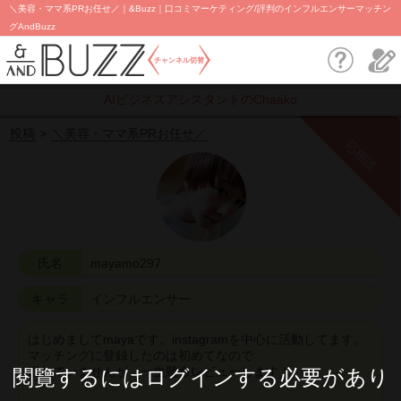
＼美容・ママ系PRお任せ／｜&Buzz｜口コミマーケティング/評判のインフルエンサーマッチン
グAndBuzz
チャンネル切替
AIビジネスアシスタントのChaako
投稿
＼美容・ママ系PRお任せ／
応相談
氏名
mayamo297
キャラ
インフルエンサー
はじめましてmayaです。instagramを中心に活動してます。
マッチングに登録したのは初めてなので
慣れていませんが、一生懸命レビューします！
閱覽するにはログインする必要があり