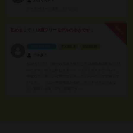
アクセサリー、美容、アパレル。
無料PR
初めまして！18歳フリーモデルのゆきです！
インフルエンサー
本人認証済
電話認証済
☃︎ゆき☃︎
初めまして！ 春から理系大生となる18歳高校3年生のフリ
ーモデル、ゆきと申します！！ ブライダルやアパレル、
和装など、幅広い分野でモデル・ライバーとして活動して
います。 ジムや美容用品を初め、サイトやスタジオな
ど、幅広い分野のPRが可能です…