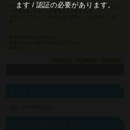
ます / 認証の必要があります。
🫧デザイナー兼スパニストのトータルビューティー発信🌿🪞
【ママになっても一人の女性として輝きたい】
をテーマにコスメリールやたまに家族のことを発信してます
🌟
………… ………… ………… ………… ………… …………
美容系の案件が得意です◎
子育て中なので親子で使えるアイテムも
得意です！
TEL認証済
本人確認済
SNS確認済
タイトル
＼美容・ママ系PRお任せ／
どのような宣伝ができる？