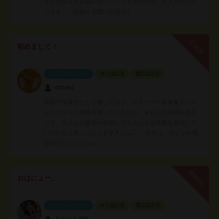
する投稿は写真補正やハッシュタグの活用、文字入れにな
ります。 投稿する際に心掛けて…
応相談
初めまして！
インフルエンサー
本人認証済
電話認証済
chiroru
病院で栄養士として働いており、アスリート栄養食インス
トラクターの資格も持っているため、それらの知識を活か
して、皆さんの健康や美容にプラスになる情報を発信して
いけたらと思っております👩🏻‍🍳🤍 現在は、カフェや喫
茶店でいただいたお…
無料PR
おはにょー。
インフルエンサー
本人認証済
電話認証済
あおりん389