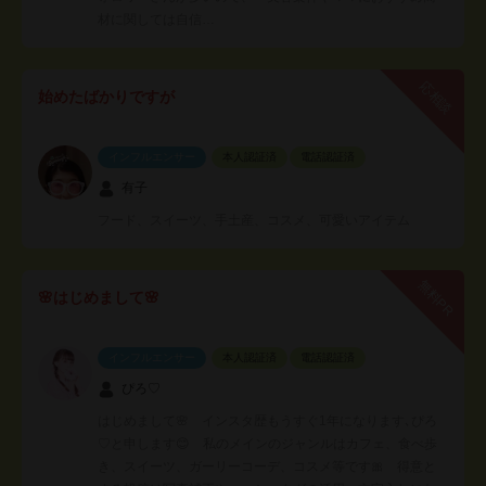
材に関しては自信…
応相談
始めたばかりですが
インフルエンサー
本人認証済
電話認証済
有子
フード、スイーツ、手土産、コスメ、可愛いアイテム
無料PR
🌸はじめまして🌸
インフルエンサー
本人認証済
電話認証済
ぴろ♡
はじめまして🌸 インスタ歴もうすぐ1年になります､ぴろ
♡と申します😊 私のメインのジャンルはカフェ、食べ歩
き、スイーツ、ガーリーコーデ、コスメ等です🎀 得意と