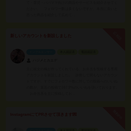
て・育児・パパママ向けの商品やサービスを紹介させてく
ださい。 フォロワー数は多くないですが、本当に良いと
思った商品を紹介して広めて…
応相談
新しいアカウントを新設しました
インフルエンサー
本人認証済
電話認証済
ハジメとカエデ
主に彼女の楓が作ってくれている、お弁当を投稿する専用
アカウントを新設しました。 診察して間もないアカウン
トですが、すでにフォロワー数に対しての投稿へのいいね
の数が、直近の投稿で167.9%のいいねを頂いております。
お弁当系を主に投稿してお…
無料PR
InstagramにてPRさせて頂きます💌
インフルエンサー
本人認証済
電話認証済