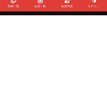
投稿一覧
会員一覧
会員申請
ログイン
Powered
By
InfinityMatching.
&Buzzについて
初めての方