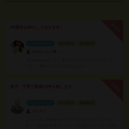
無料PR
PR案件お待ちしております♪
インフルエンサー
本人認証済
電話認証済
あやぽんたん🐝 .｡.:*
PRはInstagramにて‼︎ 食品/アクセサリー/コスメ/インテリ
アなど 案件のジャンルは問いません。
応相談
育児・子育て関連のPRを致します
インフルエンサー
本人認証済
電話認証済
はなママ
こんにちは。数ある中から見て頂きありがとうございま
す！ Twitterにめ育児アカウントを運営しています。子育