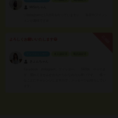
MiSoちゃん
✨Instagramと17LIVEを行っています✨ 美容やファッシ
ョンが趣味です🎀
応相談
よろしくお願いいたします😃
インフルエンサー
本人認証済
電話認証済
きょんちゃん
Facebook、Instagram、ツィッター、 TikTok やってま
す。慣れてませんがおちからになれたら幸いです。 様々
なことにチャレンジしますので メッセージお待ちしてい
ます。