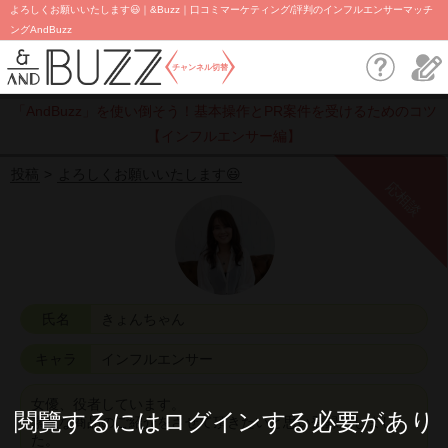
よろしくお願いいたします😃｜&Buzz｜口コミマーケティング/評判のインフルエンサーマッチ
ングAndBuzz
チャンネル切替
「AndBuzz」を使い倒そう！基本操作とPR案件を受けるためのコツ
【インフルエンサー編】
投稿
よろしくお願いいたします😃
応相談
氏名
きょんちゃん
キャラ
インフルエンサー
女優、役者しています。
閱覽するにはログインする必要があり
素敵な商品のご紹介をさせて頂きたいと思い登録致しまし
た。