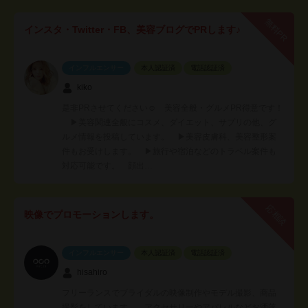
無料PR
インスタ・Twitter・FB、美容ブログでPRします♪
インフルエンサー
本人認証済
電話認証済
kiko
是非PRさせてください☺️ 美容全般・グルメPR得意です！
▶︎美容関連全般にコスメ、ダイエット、サプリの他、グ
ルメ情報を投稿しています。 ▶︎美容皮膚科、美容整形案
件もお受けします。 ▶︎旅行や宿泊などのトラベル案件も
対応可能です。 顔出…
応相談
映像でプロモーションします。
インフルエンサー
本人認証済
電話認証済
hisahiro
フリーランスでブライダルの映像制作やモデル撮影、商品
撮影をしています。 アクセサリーやアパレルなどお洒落