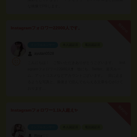
な映像でPRします。
無料PR
Instagramフォロワー22000人です。
インフルエンサー
本人認証済
電話認証済
ayutan0528
こんにちは！ ご覧いただきありがとうございます。 Inst
agramフォロワー22000人❣️ 他にも、Twitter、楽天ルー
ム、アットコスメなどアカウントございます。 目に止ま
るような写真と、最後まで読んでもらえる文章を心がけて
おります…
無料PR
Instagramフォロワー1.1k人超え✨
インフルエンサー
本人認証済
電話認証済
Rina♡♡