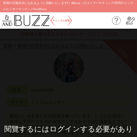
皆様の広報担当になれるように活動いたします❗｜&Buzz｜口コミマーケティング/評判のインフ
ルエンサーマッチングAndBuzz
チャンネル切替
PR効果を最大化させる3つのステップと２つの方法
投稿
皆様の広報担当になれるように活動いたしま…
応相談
氏名
mamico035
キャラ
インフルエンサー
身近にいる若者たちの写真を撮っています。いろんな流行に
敏感な子供たちとその友達とリアルをエモめに撮影をしてい
ます。是非ご活用いただき、PRにご活用ください。動画撮影
閱覽するにはログインする必要があり
編集までこなしますので、PR素材としてご利用されたい方は