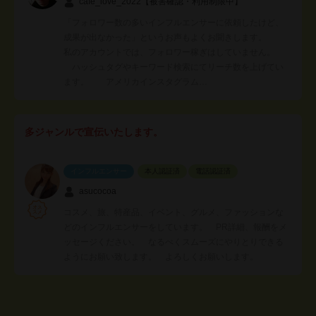
cafe_love_2022【被害確認・利用制限中】
「フォロワー数の多いインフルエンサーに依頼したけど、
成果が出なかった」というお声もよくお聞きします。
私のアカウントでは、フォロワー稼ぎはしていません。
ハッシュタグやキーワード検索にてリーチ数を上げてい
ます。 アメリカインスタグラム…
多ジャンルで宣伝いたします。
インフルエンサー
本人認証済
電話認証済
asucocoa
コスメ、旅、特産品、イベント、グルメ、ファッションな
どのインフルエンサーをしています。 PR詳細、報酬をメ
ッセージください。 なるべくスムーズにやりとりできる
ようにお願い致します。 よろしくお願いします。