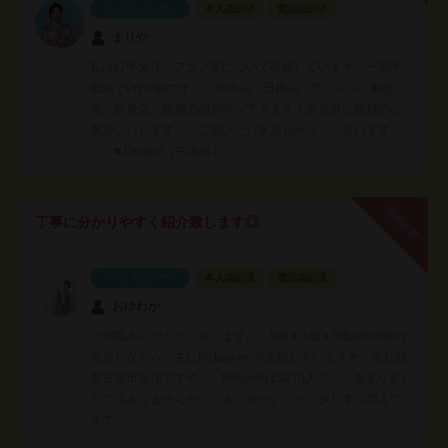
インフルエンサー
本人認証済
電話認証済
まりや
私は日中文化・アニメ等について投稿しています。一部中
国語でPR可能です。 美容品・日用品・アパレル・観光
地・飲食店・店舗の紹介等ができます！多分野に積極的に
参加いたします。 ご覧いただきありがとうございます。
■ Douyin（中国版Ti…
無料PR
丁寧に分かりやすく紹介致します◎
インフルエンサー
本人認証済
電話認証済
おゆわか
ご閲覧ありがとうございます。 5歳👧3歳👧0歳👶3姉妹の
母をしながら、主にInstagramで活動しています🌟 愛知県
名古屋市在住です🌱 followerは3270人で、 あまり多い
方ではありませんが… ありがたいことに少しずつ増えて
きて…