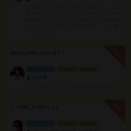
Instagramフォロワー数 11000人超えです😉✨ いいね
数、インサイトも安定しています。 東京在住🇯🇵 美容
関係全般、コスメ、スキンケア💄💋✨カラコンもよく載せて
います。 アンバサダー、モデル経験あり⭕ グルメ🍽
ファッション👗💞…
無料PR
無料でも有料でもPRします！
インフルエンサー
本人認証済
電話認証済
彩月莉愛
グルメ・旅行・ファッション・美容何でも興味あります！
応相談
リーチ数により宣伝します
インフルエンサー
本人認証済
電話認証済