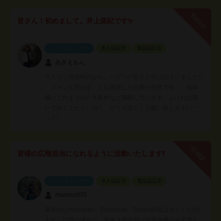
無料PR
皆さん！初めまして。井上亜紀です✨
インフルエンサー
本人認証済
電話認証済
あきえもん
マスコミ現役時代から、パブリの女王と呼ばれていました✨
ジャンル問わず、人に着目した記事が得意です！ 投稿
欄にこれまでのＰＲ案件など掲載しています。よければ覗
いてみてくださいね！ どうぞ宜しくお願い致します(﹡ˆ﹀
ˆ﹡)♡
応相談
皆様の広報担当になれるように活動いたします❗
インフルエンサー
本人認証済
電話認証済
mamico035
基本的なInstagram・Facebook・Twitter投稿はセットで行い
ます。訪問の場合は、東海３県以外は交通旅費のみ実費と