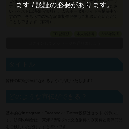
ご相談ください。また、インターネットラジオ番組のパーソ
ます / 認証の必要があります。
ナリティも務めており、発信窓口の拡大に是非ご利用くださ
い（ゲスト出演発信無料）。広告ポータルサイトも構築中で
すので、そちらでの密な記事制作発信もご相談いたいただく
こともできます（有料）。
TEL認証済
本人確認済
SNS確認済
タイトル
皆様の広報担当になれるように活動いたします❗
どのような宣伝ができる？
基本的なInstagram・Facebook・Twitter投稿はセットで行いま
す。訪問の場合は、東海３県以外は交通旅費のみ実費と提供商品
をご検討いただけますと幸いです。