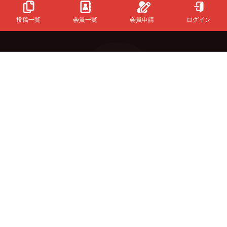
投稿一覧
会員一覧
会員申請
ログイン
Powered
By
InfinityMatching.
&Buzzについて
初めての方