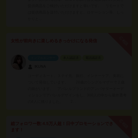
提供商品をご検討いただけますと幸いです。 リモートで
は提供商品を送付いただけますと、ロケーション等、しっ
かりと…
応相談
女性が前向きに楽しめるきっかけになる発信
インフルエンサー
本人認証済
電話認証済
IKUNA
コーディネート、ステイ先、旅行、インナーケア、美容に
ついて発信しています。 28歳のシングルマザーで２歳
の娘がいます。 アパレルブランドのアンバサダーオーデ
ィションでアパレルデザインをし、300人の中から最終選考
の6人に残りました。 2…
応相談
総フォロワー数:4.5万人超！日中プロモーションでき
ます！