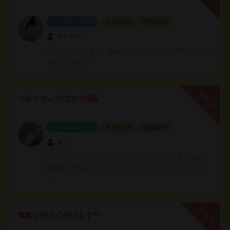
インフルエンサー
本人認証済
電話認証済
れいれい
美容系は得意です！ tiktokをつかった動画でのPRやインス
タも大丈夫です！
無料PR
ゴルフウェア/ゴルフ用品
インフルエンサー
本人認証済
電話認証済
あく
𐊦𐊪𐊖𐊗𐊠𐋉𐊯𐊠𐊰とブログにてPRさせていただきます！顔出し
置き画などなるべく早くわかりやすく伝えていきたいです
☺️✨
無料PR
素敵なPRを心がけます^^