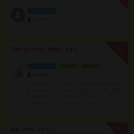
インフルエンサー
きむみー
sns ダイエット
無料PR
丁寧に分かりやすく紹介致します◎
インフルエンサー
本人認証済
電話認証済
おゆわか
ご閲覧ありがとうございます。 5歳👧3歳👧0歳👶3姉妹の
母をしながら、主にInstagramで活動しています🌟 愛知県
名古屋市在住です🌱 followerは3270人で、 あまり多い
方ではありませんが… ありがたいことに少しずつ増えて
きて…
無料PR
頑張ってPRします！！