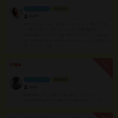
インフルエンサー
電話認証済
yocchi
都内にてヨガインストラクター をしてます。 愛犬と一緒
にできる、ドッグヨガインストラクター資格取得中。
自然と動物、ハワイをこよなく愛しています。 Instagra
mにて日本人初ヌードヨガヨガアーティストとして注目を浴
び、メディアにも多…
無料PR
PR募集
インフルエンサー
電話認証済
Ibszp
Instagramにて主に活動しております。 カフェやコスメ、
写真が大好きなのでそのあたりの分野を希望しています。