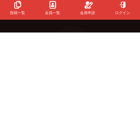
投稿一覧
会員一覧
会員申請
ログイン
Powered
By
InfinityMatching.
&Buzzについて
初めての方