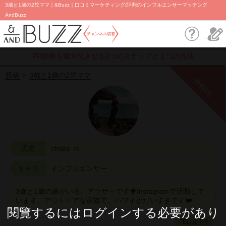
3歳と1歳の2児ママ｜&Buzz｜口コミマーケティング/評判のインフルエンサーマッチング
AndBuzz
チャンネル切替
PR効果を最大化させる3つのステップと２つの方法
投稿
3歳と1歳の2児ママ
無料PR
氏名
chiaki_m
キャラ
インフルエンサー
3歳と1歳の娘がいる、アラサーです🐥Instagramで活動して
います。アウトドアな家族で、ハワイがだいすきです❤️
閱覽するにはログインする必要があり
TEL認証済