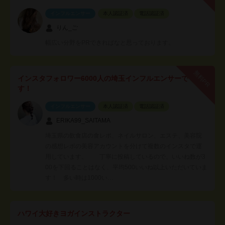
インフルエンサー
本人認証済
電話認証済
りん_ご
幅広い分野をPRできればなと思っております。
無料PR
インスタフォロワー6000人の埼玉インフルエンサーで
す！
インフルエンサー
本人認証済
電話認証済
ERIKA99_SAITAMA
埼玉県の飲食店の食レポ、ネイルサロン、エステ、美容院
の感想レポの美容アカウントを分けて複数のインスタで運
用しています。 丁寧に投稿しているので、いいね数が3
00を下回ることはなく、平均500いいね以上いただいていま
す！ 多い時は1000い…
ハワイ大好きヨガインストラクター