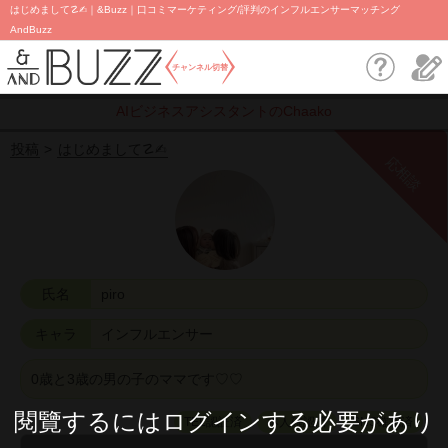
はじめまして☡✍︎｜&Buzz｜口コミマーケティング/評判のインフルエンサーマッチング
AndBuzz
チャンネル切替
AIビジネスアシスタントのChaako
投稿
はじめまして☡✍︎
応相談
氏名
piro
キャラ
インフルエンサー
0歳と3歳の男の子のママです♡♡
閱覽するにはログインする必要があり
TEL認証済
本人確認済
SNS確認済