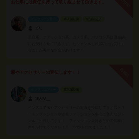
有料PR
お仕事には責任を持って取り組ませて頂きます。
インフルエンサー
本人認証済
電話認証済
そた
美容系、ファッション系、カメラ系、パソコン系は優先的
にお受けさせて頂きます。他ジャンルも相談の上お受けす
ることが可能な場合があります！
応相談
服やアクセサリーの宣伝します！！
インフルエンサー
電話認証済
MOKO__
インスタで服やアクセサリーの写真を投稿してますストリ
ートファッションや古着ファッションを中心に色んなジャ
ンルに挑戦してます！ ファッション大好きなので気軽に
声をかけてください！！ tiktokも始めました！！