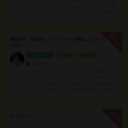
ついて発信しています。 28歳のシングルマザーで２歳
の娘がいます。 アパレルブランドのアンバサダーオーデ
ィションでアパレルデザインをし、300人の中から最終選考
の6人に残りました。 2…
無料PR
商品紹介、店舗紹介、サロンモデル等幅広くしたいで
す🌼✨
インフルエンサー
本人認証済
電話認証済
レナ_rena
Instagramは今頑張っている途中でフォロワー約950人です
のでこれからもっと頑張ります！ 今までに商品紹介、フ
ァッション系はさせて頂いた事があります。 Instagram、
ライバー、不定期ではありますがYouTubeを使って活動し
てい…
無料PR
はじめまして。