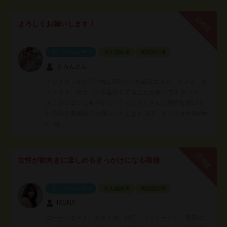
応相談
よろしくお願いします！
インフルエンサー
本人認証済
電話認証済
さらんさん
インスタフォロワー数1,700人です🙏🏻コスメ、カフェ、ダ
イエット、カラコンを宣伝してることが多いです 🌼コス
メ、カラコンはありがたいことにたくさんの案件を頂いて
いるので要相談でお願いいたします 🙇🏻‍♀️ インスタやTwitte
r、lip…
応相談
女性が前向きに楽しめるきっかけになる発信
インフルエンサー
本人認証済
電話認証済
IKUNA
コーディネート、ステイ先、旅行、インナーケア、美容に