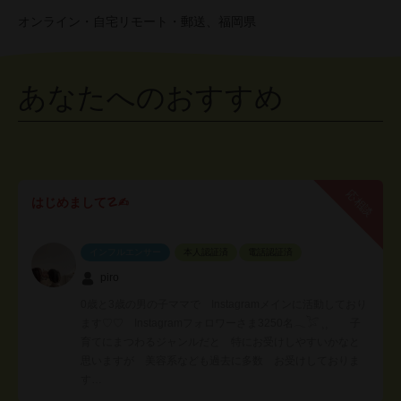
オンライン・自宅リモート・郵送、福岡県
あなたへのおすすめ
応相談
はじめまして☡✍︎
インフルエンサー
本人認証済
電話認証済
piro
0歳と3歳の男の子ママで Instagramメインに活動しており
ます♡♡ Instagramフォロワーさま3250名𓂃𓅯 ⸒⸒ 子
育てにまつわるジャンルだと 特にお受けしやすいかなと
思いますが 美容系なども過去に多数 お受けしておりま
す‪…