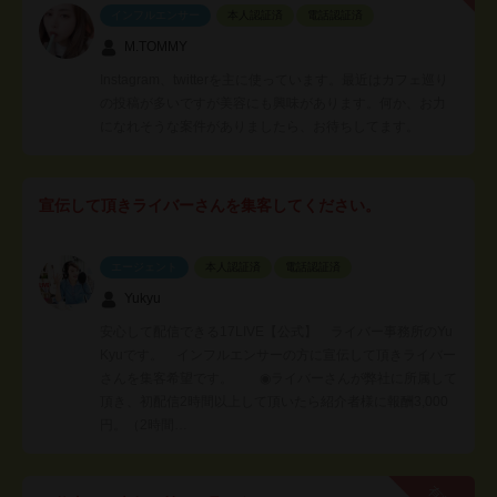
インフルエンサー
本人認証済
電話認証済
M.TOMMY
Instagram、twitterを主に使っています。最近はカフェ巡り
の投稿が多いですが美容にも興味があります。何か、お力
になれそうな案件がありましたら、お待ちしてます。
宣伝して頂きライバーさんを集客してください。
エージェント
本人認証済
電話認証済
Yukyu
安心して配信できる17LIVE【公式】 ライバー事務所のYu
Kyuです。 インフルエンサーの方に宣伝して頂きライバー
さんを集客希望です。 ◉ライバーさんが弊社に所属して
頂き、初配信2時間以上して頂いたら紹介者様に報酬3,000
円。（2時間…