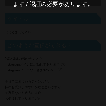
ます / 認証の必要があります。
タイトル
はじめまして☡✍︎
どのような宣伝ができる？
0歳と3歳の男の子ママで
Instagramメインに活動しております♡♡
Instagramフォロワーさま3250名𓂃𓅯 ⸒⸒
子育てにまつわるジャンルだと
特にお受けしやすいかなと思いますが
美容系なども過去に多数
お受けしております‪⸜ 𖧧 ⸝‍‬