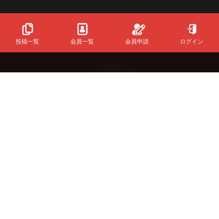
投稿一覧
会員一覧
会員申請
ログイン
Powered
By
InfinityMatching.
&Buzzについて