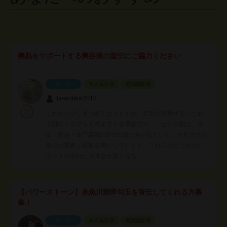
美肌をサポートする美容液の宣伝にご協力ください
スポンサー
本人認証済
電話認証済
lasantere2018
これから少しずつ寒くなりますが、空気が乾燥するにつれ
て肌のトラブルも増えてくる季節です。 ヒトの肌は、表
皮・真皮・皮下組織の3つの層に分かれていて、それぞれの
部位が重要な役割を果たしています。これらのどこかのバ
ランスが崩れたり具合が悪くなる…
【パワーストーン】糸魚川翡翠勾玉を宣伝してくれる方募
集！
スポンサー
本人認証済
電話認証済