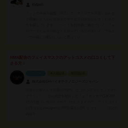
KMpets
ペットの画像を編集・加工して、オリジナル背景に合わせ
て現像したものを提供するサービスの宣伝をしてくださる
方を探しています。 ペットを日常的に載せていて、フォ
ロワーさんも犬や猫などを飼っている方が多いインフルエ
ンサー様にお願いしたいと思ってい…
NMN配合のフェイスマスクのアットコスメの口コミして下
さる方！
スポンサー
本人認証済
電話認証済
株式会社GHバイオテクノロジーズジャパン
若返りの薬として話題の”NMN（ニコチンアミドモノヌクレ
オチド）”。 その成分を配合したフェイスマスク(1枚700
円)を2枚プレゼントさせていただきますので、アットコスメ
の口コミとInstagramのPR投稿をお願いします。 下記の
内容を…