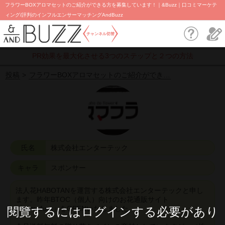
フラワーBOXアロマセットのご紹介ができる方を募集しています！｜&Buzz｜口コミマーケテ
ィング/評判のインフルエンサーマッチングAndBuzz
チャンネル切替
PR効果を最大化させる3つのステップと２つの方法
投稿
フラワーBOXアロマセットのご紹介ができ…
氏名
株式会社エンターテック
キャラ
スポンサー
法人花HABOTANを運営する株式会社エンターテックと申し
ます。昨年BTOC（個人）向けのお花通販サイト
「sumafura」をOPENいたしました。
閱覽するにはログインする必要があり