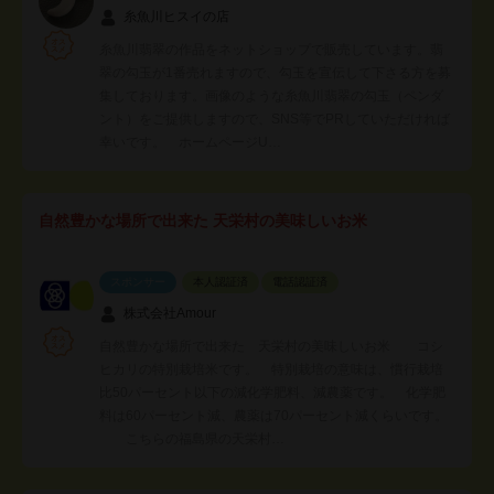
糸魚川ヒスイの店
糸魚川翡翠の作品をネットショップで販売しています。翡
翠の勾玉が1番売れますので、勾玉を宣伝して下さる方を募
集しております。画像のような糸魚川翡翠の勾玉（ペンダ
ント）をご提供しますので、SNS等でPRしていただければ
幸いです。 ホームページU…
自然豊かな場所で出来た 天栄村の美味しいお米
スポンサー
本人認証済
電話認証済
株式会社Amour
自然豊かな場所で出来た 天栄村の美味しいお米 コシ
ヒカリの特別栽培米です。 特別栽培の意味は、慣行栽培
比50パーセント以下の減化学肥料、減農薬です。 化学肥
料は60パーセント減、農薬は70パーセント減くらいです。
こちらの福島県の天栄村…