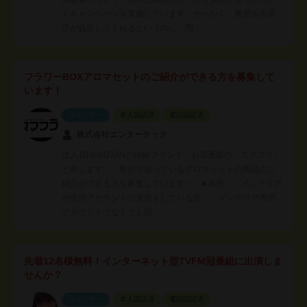
くキャンペーンを実施しています。せっかく、費用を水産
庁が負担してくれるというのに、周…
フラワーBOXアロマセットのご紹介ができる方を募集して
います！
スポンサー
本人認証済
電話認証済
株式会社エンターテック
法人花HABOTANの姉妹ブランド、お花通販の「スマフラ」
と申します。 弊社で扱っているアロマセットの商品のご
紹介ができる方を募集しています！ ■ 条件 ・インテリア
や生活アカウントの運用をしている方 ・インテリア専用
アカウントでなくても部…
先着12名様無料！インターネット型TVFM冠番組に出演しま
せんか？
スポンサー
本人認証済
電話認証済