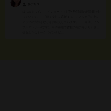
柊アリス
はじめまして♪ インターネットTV FM番組の冠番組を持
っています。 『輝く女性を応援する』ことを目的に魅力
アップの方法をなどをお伝えしています。 今回、イン
フルエンサーの方に、私の番組で皆様の魅力をより引き出
せるようなトーク（インタビ…