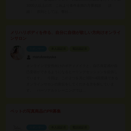
1000人以上の方 これより条件未満の方要相談 詳
細： 原則としては、弊社…
メリハリボディを作る、自分に自信が欲しい方向けオンライ
ンサロン
スポンサー
本人認証済
電話認証済
marufuwayuka
オンラインで女性向けのボディメイクと、自己肯定感や自
己受容ができるようになるヒーリングセッションを提供し
ています。 今回は、この２つを月に3回〜4回受講できる
オンラインサロンの宣伝をしてくださる方を探していま
す。 パーソナルトレーニングでは…
ペットの写真商品のPR募集
スポンサー
本人認証済
電話認証済