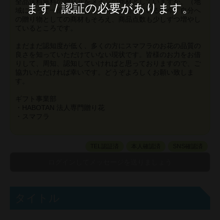
全品送料無料の贈り花をメインの商材としていますが、（地
ます / 認証の必要があります。
域によって一部負担）おうち時間が増えている昨今、自分へ
の贈り物としての商材もそろえ、商品点数も少しずつ増やし
ているところです。
まだまだ認知度が低く、多くの方にスマフラのお花の品質の
良さを知っていただけていない現状です。皆様のお力をお借
りして、周知、認知していければと思っておりますので、ご
協力いただければ幸いです。どうぞよろしくお願い致しま
す。
ギフト事業部
・HABOTAN 法人専門贈り花
・スマフラ
TEL認証済
本人確認済
SNS確認済
タイトル