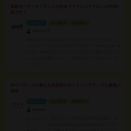
高級オーディオブランドの完全ワイヤレスイヤホンのPR依
頼です！
スポンサー
本人認証済
電話認証済
AFUストア
Makuakeで大好評の完全ワイヤレスイヤホンのプロモーシ
ョンをしてくださる方を募集しています！ ■Instagram ■
ブログ ■YouTube のいずれか、あるいは複数で宣伝して
くださる方を募集します。 商品提供でのご依頼となりま
す（定…
PFCバランスを整える魚惣菜のモニタリングサンプル募集の
発信
スポンサー
本人認証済
電話認証済
katopan
はじめまして。弊社では、水産庁緊急対策助成事業の一環
で、フィットネス関連に興味をお持ちの皆様に魚でできた
減量食について、送料と商品代の一部を負担させていただ