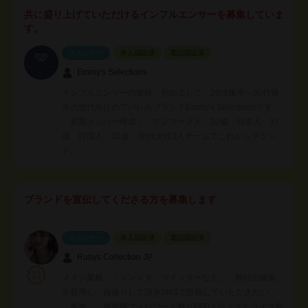
共に盛り上げていただけるインフルエンサーを募集していま
す。
スポンサー
本人認証済
電話認証済
Emmy's Selections
インフルエンサーの皆様 初めまして、20代後半～30代後
半の世代向けのアパレルブランドEmmy's Selectionsです。
初期メンバー構成： デンマーク人 32歳 日本人 37
歳 韓国人 31歳 30代女性3人チームでこれからブラン
ド…
ブランドを宣伝してくださる方を募集します
スポンサー
本人認証済
電話認証済
Rubys Collection JP
メイン業務 「インスタ、ツイッターなど」 弊社の服装
を着用し、自撮りして頂きSNSで投稿していただきたい
条件： 最低限フォロワー人数10000人以上またライク数