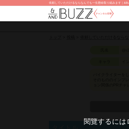
依頼していただけるならなんでも一生懸命取り組みます｜&Buz
チャンネル切替
投稿
依頼していただけるならな
トップ
氏名
@r3
キャラ
イ
バイクライターをして
そのもののインプレ
ョン関係のPRチャ
閱覽するには
タイトル