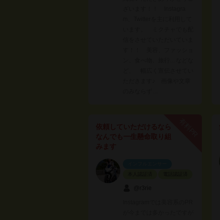
ざいます！！ Instagra
m、Twitterを主に利用して
います。 ミクチャでも配
信をさせていただいていま
す！！ 美容、ファッショ
ン、食べ物、旅行…などな
ど、 幅広く宣伝させてい
ただきます♪ 画像や文章
のみならず…
有料PR
依頼していただけるなら
なんでも一生懸命取り組
みます
インフルエンサー
本人認証済
電話認証済
@r3rie
Instagramでは美容系のPR
が今までは多かったですが