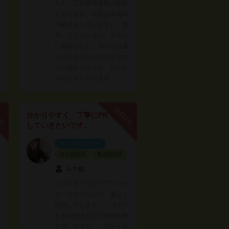
ろん、広報業務全般の経験
があります。現在は家庭科
の教員をしています。 美
容、ファッション、グルメ
に興味があり、SNSでは通
っているジムやエステサロ
ンの紹介やカフェ、レシピ
の紹介をしています。…
PR
無料PR
分かりやすく 丁寧にPR
していきたいです。
インフルエンサー
本人認証済
電話認証済
ルナ姫
使
インスタグラムでアンバサ
ダーをやりながら 楽しく
投稿しています。 バイク
と車が好きなので男性比率
が多いですが、 デートや