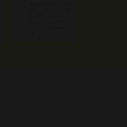
御家族とお出かけしたいお
店や、 使ってよかった商
品などを、分かりやすくP
Rしていけたらと思ってい
ます。 いろんな分野を
挑…