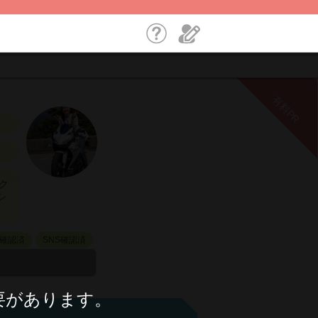
有料PR
ク
シ
確認済
SNS確認済
要があります。