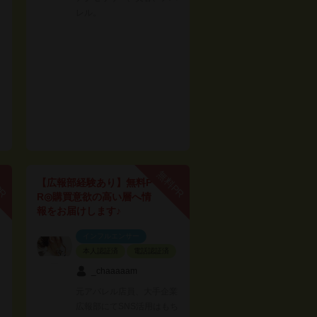
レル。
PR
無料PR
【広報部経験あり】無料P
R◎購買意欲の高い層へ情
報をお届けします♪
インフルエンサー
本人認証済
電話認証済
_chaaaaam
元アパレル店員、大手企業
広報部にてSNS活用はもち