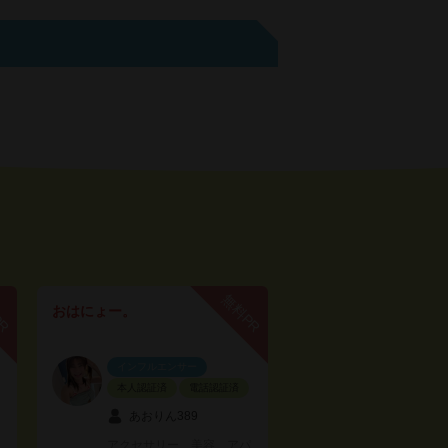
PR
無料PR
おはにょー。
インフルエンサー
本人認証済
電話認証済
あおりん389
アクセサリー、美容、アパ