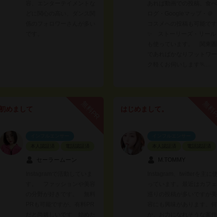
容、エンターテイメントな
あれば動画での投稿、食べ
どに関心の高い、ダンス関
ログ・Googleマップ・＠
係のフォロワーさんが多い
コスメへの投稿も可能です
です。
✨ ストーリーズ・リール
も使っています。 関東圏
であればかなりフットワー
ク軽くお伺いします🏃…
無料PR
無料
初めまして
はじめまして。
インフルエンサー
インフルエンサー
本人認証済
電話認証済
本人認証済
電話認証済
セーラームーン
M.TOMMY
Instagramで活動していま
Instagram、twitterを主に
す。 ファッションや美容
っています。最近はカフェ
の分野が好きです。 無料
巡りの投稿が多いですが美
PRも可能ですが、有料PR
容にも興味があります。何
だと尚嬉しいです 始めた
か、お力になれそうな案件