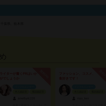
、千葉県、栃木県
め
無料PR
無料
ライターが書くPRはいか
ファッション、コスメ、
がでしょうか
食好きです！
インフルエンサー
インフルエンサー
本人認証済
電話認証済
本人認証済
電話認証済
amethyst.226
myu_ken
本業で取材ライターをして
ファッションやコスメ等オ