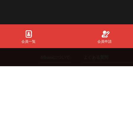
会員一覧
会員申請
&Buzzについて
よくある質問
初めての方
共通全般
ご利用方法
【スポンサー】向け
機能説明
【インフルエンサー】向
ng.
料金体系
【エージェント】向け
【来店体験型スポンサー
©2019-2026 InfinityMatching All Right Reserved.