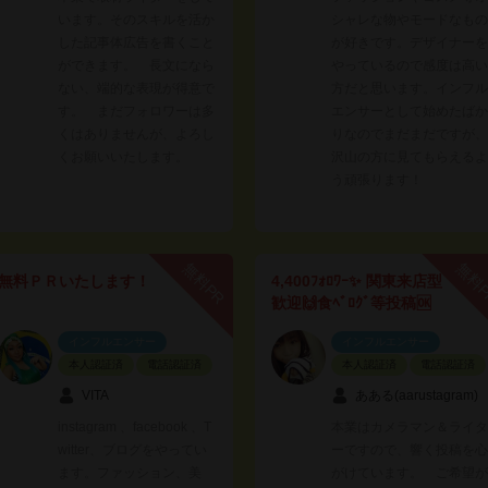
います。そのスキルを活か
シャレな物やモードなもの
した記事体広告を書くこと
が好きです。デザイナーを
ができます。 長文になら
やっているので感度は高い
ない、端的な表現が得意で
方だと思います。インフル
す。 まだフォロワーは多
エンサーとして始めたばか
くはありませんが、よろし
りなのでまだまだですが、
くお願いいたします。
沢山の方に見てもらえるよ
う頑張ります！
無料PR
無料
無料ＰＲいたします！
4,400ﾌｫﾛﾜｰ✨ 関東来店型
歓迎🙌食ﾍﾞﾛｸﾞ等投稿🆗
インフルエンサー
インフルエンサー
本人認証済
電話認証済
本人認証済
電話認証済
VITA
あある(aarustagram)
instagram 、facebook 、T
本業はカメラマン＆ライタ
witter、ブログをやってい
ーですので、響く投稿を心
ます。ファッション、美
がけています。 ご希望が