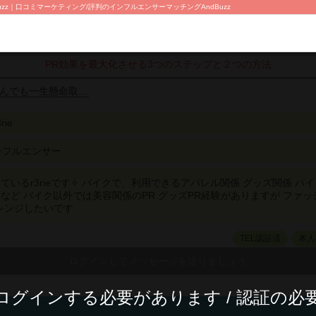
z｜口コミマーケティング/評判のインフルエンサーマッチングAndBuzz
PR効果を最大化させる3つのステップと２つの方法
んでも一生懸命取…
rie
ンフルエンサー
いるr3rieです✧︎ バイクで、利用できるアパレル関係 グッズ関係 バイ
など バイク以外では美容関係のPR グッズPR経験がありますが ファッ
レンジしたいです
TEL認証済
本人
ログインする必要があります / 認証の必