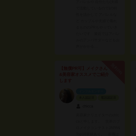
アパレルや 自分たち(夫婦
で活動しているので)の特
性を活かして アパレルな
ど カップルや夫婦で着れ
るもののPRもやっていき
たいです 最近ではアパレ
ルのアンバサダーなどもお
声がかかる…
無料PR
【無償PR可】メイクさん
&美容家オススメでご紹介
します
インフルエンサー
本人認証済
電話認証済
chicca
美容家クリエイターのchic
caと申します。 世界のプ
ロメイクコンテストJAPAN
Top10実績あり。 前職は