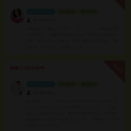
インフルエンサー
本人認証済
電話認証済
セーラームーン
Instagramで活動しています。 ファッションや美容の分野
が好きです。 無料PRも可能ですが、有料PRだと尚嬉しい
です 始めたばかりですが、取引は誠実に対応するよう努
めます。何卒よろしくお願いします。
無料PR
結果につながるPR
インフルエンサー
本人認証済
電話認証済
てんぱちゃん
はじめまして！ ポートレートモデルやサロンモデル、ブ
ライダルモデルなどフリーで活動しております。 食べ
ること、旅行にいくこと、美容が大好きなので、企業様の
商品紹介に役立てたらと思います！🥰 Twitterフォロワー
1709人 インスタ4…