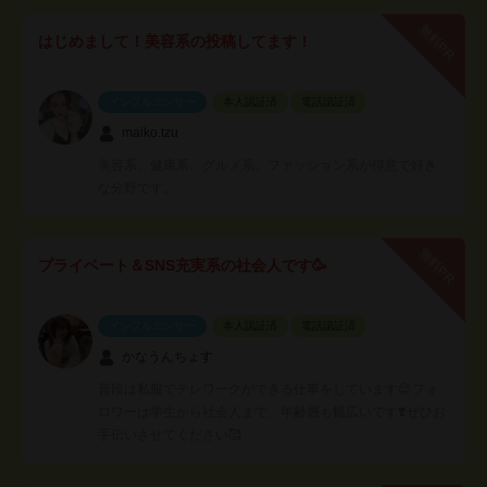
無料PR
はじめまして！美容系の投稿してます！
インフルエンサー
本人認証済
電話認証済
maiko.tzu
美容系、健康系、グルメ系、ファッション系が得意で好き
な分野です。
無料PR
プライベート＆SNS充実系の社会人です🥳
インフルエンサー
本人認証済
電話認証済
かなうんちょす
普段は私服でテレワークができる仕事をしています😌フォ
ロワーは学生から社会人まで、年齢層も幅広いです❣️ぜひお
手伝いさせてください🥰