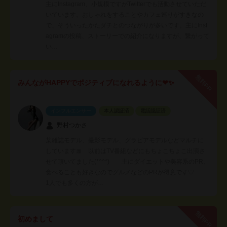
主にInstagram、小規模ですがTwitterでも活動させていただ
いています。おしゃれをすることやカフェ巡りがすきなの
で、そういったかたダチとのつながりが多いです。主にInst
agramの投稿、ストーリーでの紹介になりますが、繋がって
い…
無料PR
みんながHAPPYでポジティブになれるように❤✨
インフルエンサー
本人認証済
電話認証済
野村つかさ
某雑誌モデル、撮影モデル、グラビアモデルなどマルチに
しています🎀 以前はTV番組などにもちょこちょこ出演さ
せて頂いてました(*^^*) 主にダイエットや美容系のPR、
食べることも好きなのでグルメなどのPRが得意です♡
1人でも多くの方が…
無料PR
初めまして