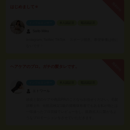
無料PR
はじめまして🔅
インフルエンサー
本人認証済
電話認証済
Saito Miku
Instagram, Twitter, TikTok スポーツ得意、希望単価は特に
ないです！
無料PR
ヘアケアのプロ。ガチの髪タレです。
インフルエンサー
本人認証済
電話認証済
エトワール
頭皮と髪のケアや商品PRのことならお任せください。毛髪
診断士®︎、化粧品検定1級の資格保有者でもある私が他とは
一味違ったプロ目線でレビューをし、販路拡大に繋がるよ
うなプロモーションをさせていただきます。