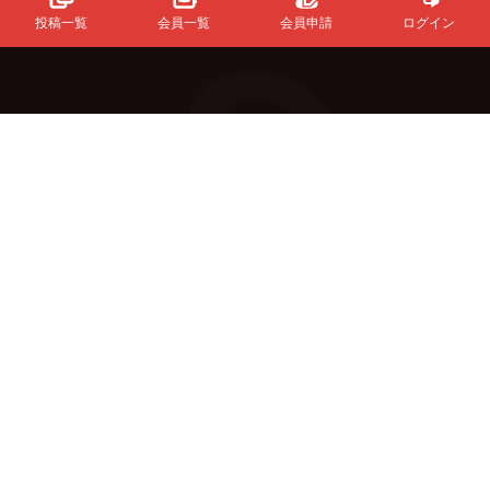
投稿一覧
会員一覧
会員申請
ログイン
Powered
By
InfinityMatching.
&Buzzについて
初めての方