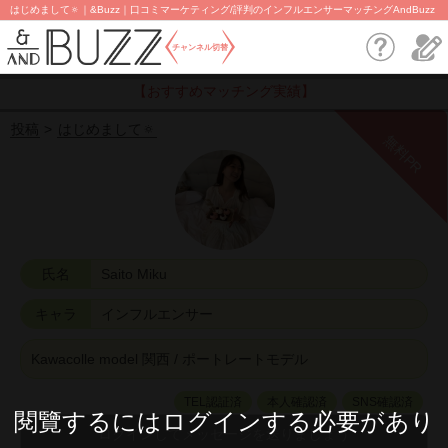
はじめまして🔅｜&Buzz｜口コミマーケティング/評判のインフルエンサーマッチングAndBuzz
チャンネル切替
【おすすめマッチング実績】
投稿
はじめまして🔅
無料PR
氏名
Saito Miku
キャラ
インフルエンサー
Kawacolle model 関西 / ポートレートモデル
TEL認証済
本人確認済
SNS確認済
閱覽するにはログインする必要があり