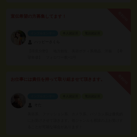
有料PR
宣伝希望の方募集してます！
インフルエンサー
本人認証済
電話認証済
ハッピーさくら
【得意分野】 地方創生、美容ボディ系用品、洋服 【希
望単価】 フォロワー数×1円
有料PR
お仕事には責任を持って取り組ませて頂きます。
インフルエンサー
本人認証済
電話認証済
そた
美容系、ファッション系、カメラ系、パソコン系は優先的
にお受けさせて頂きます。他ジャンルも相談の上お受けす
ることが可能な場合があります！