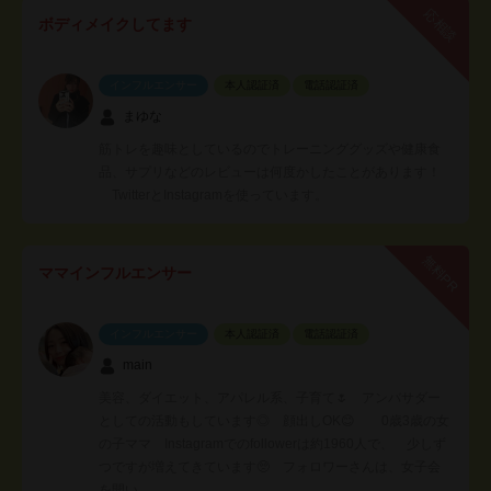
応相談
ボディメイクしてます
インフルエンサー
本人認証済
電話認証済
まゆな
筋トレを趣味としているのでトレーニンググッズや健康食
品、サプリなどのレビューは何度かしたことがあります！
TwitterとInstagramを使っています。
無料PR
ママインフルエンサー
インフルエンサー
本人認証済
電話認証済
main
美容、ダイエット、アパレル系、子育て🌷 アンバサダー
としての活動もしています◎ 顔出しOK😊 0歳3歳の女
の子ママ Instagramでのfollowerは約1960人で、 少しず
つですが増えてきています🥺 フォロワーさんは、女子会
を開い…