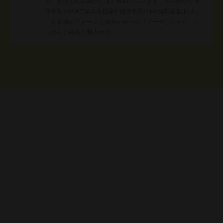
ェ、家族とのお出かけなど投稿しています 企業様から案
件依頼をDMで頂き化粧品や健康食品のPR経験複数あり。
企業様のイメージと自分が合うかリサーチしてから、し
っかりと商品の魅力が伝…