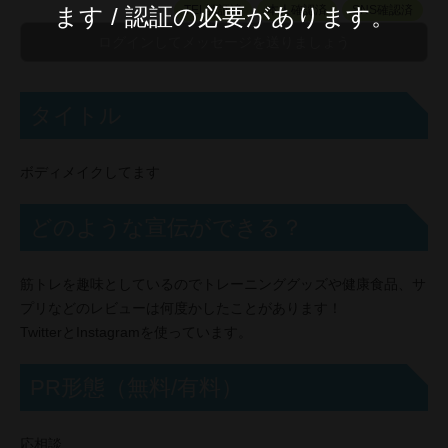
ます / 認証の必要があります。
TEL認証済
本人確認済
SNS確認済
タイトル
ボディメイクしてます
どのような宣伝ができる？
筋トレを趣味としているのでトレーニンググッズや健康食品、サ
プリなどのレビューは何度かしたことがあります！
TwitterとInstagramを使っています。
PR形態（無料/有料）
応相談