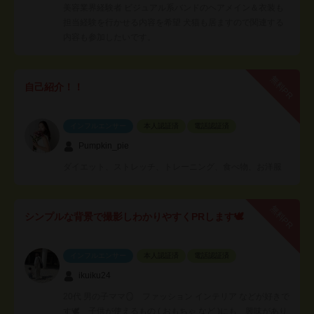
美容業界経験者 ビジュアル系バンドのヘアメイン＆衣装も
担当経験を行かせる内容を希望 犬猫も居ますので関連する
内容も参加したいです。
無料PR
自己紹介！！
インフルエンサー
本人認証済
電話認証済
Pumpkin_pie
ダイエット、ストレッチ、トレーニング、食べ物、お洋服
無料PR
シンプルな背景で撮影しわかりやすくPRします🕊
インフルエンサー
本人認証済
電話認証済
ikuiku24
20代 男の子ママ🪞 ファッション インテリア などが好きで
す🕊 子供が使えるもの ( おもちゃ など )にも 興味があり