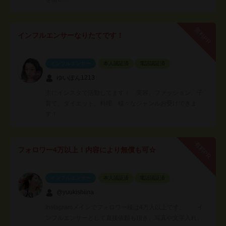
無料PR
インフルエンサーなりたてです！
インフルエンサー
本人認証済
電話認証済
ゆいぽん1213
主にインスタで活動してます！ 美容、ファッション、子
育て、ダイエット、料理 様々なジャンルお受けできま
す！
有料PR
フォロワー4万以上！内容により無償も可☆
インフルエンサー
本人認証済
電話認証済
@yuukishiina
Instagramメインでフォロワー様は4万人以上です。 イ
ンフルエンサーとして直接依頼も頂き、写真や文字入れ、