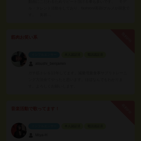
動画にこだわるためリピート頂ける事も多いです。 モデ
ル・タレント活動をしており、fashion/美容/グルメが得意で
す。 美容…
無料PR
筋肉お笑い系
インフルエンサー
本人認証済
電話認証済
atsushi_benjamin
ガチ筋トレを11年してます。減量増量食事サプリトレーニ
ング方法全てやったと思います。ほぼなんでもわかりま
す。よろしくお願いします。
有料PR
音楽活動で歌ってます！
インフルエンサー
本人認証済
電話認証済
Miya-H