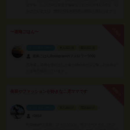
ます🦢 シンプルな背景で撮影をしわかりやすいPRを 心
がけています🪞 無料PR有料PR共に幅広く対応します♡
応相談
〜道南ごはん〜
インフルエンサー
本人認証済
電話認証済
道南ごはん/Instagramのフォロワー5000
北海道、道南を中心とした食べ物やホテルご飯、お土産な
どを毎日紹介しています。
無料PR
美容やファッションが好きな二児ママです
インフルエンサー
本人認証済
電話認証済
r0444
Instagramで美容、ファッション、ボディーメイク、カフ