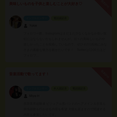
無料PR
美味しいものを子供と楽しむことが大好き♡
インフルエンサー
電話認証済
Yukie
フォロワー数、Instagramはまだまだ少なくなかなか良い宣
伝にはならないかもしれませんが、日々の美味しいものや
楽しかったことを投稿しているので、ぜひその1投稿にみな
さまの素敵な魅力を載せたいです！ Twitterは1100人ほど
フォロワ…
有料PR
音楽活動で歌ってます！
インフルエンサー
本人認証済
電話認証済
Miya-H
美容業界経験者 ビジュアル系バンドのヘアメイン＆衣装も
担当経験を行かせる内容を希望 犬猫も居ますので関連する
内容も参加したいです。