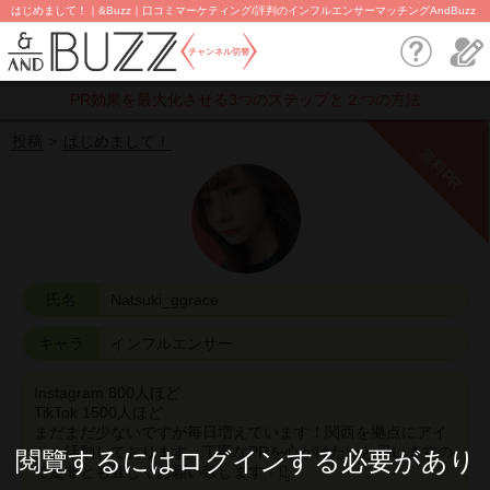
はじめまして！｜&Buzz｜口コミマーケティング/評判のインフルエンサーマッチングAndBuzz
チャンネル切替
PR効果を最大化させる3つのステップと２つの方法
投稿
はじめまして！
無料PR
氏名
Natsuki_ggrace
キャラ
インフルエンサー
Instagram 800人ほど
TikTok 1500人ほど
まだまだ少ないですが毎日増えています！関西を拠点にアイ
ドル活動しております。丁寧なPRを心がけたいと思いますの
閱覽するにはログインする必要があり
で是非とも宜しくお願い致します！‪ꪔ̤̮