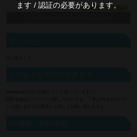
ます / 認証の必要があります。
TEL認証済
SNS確認済
タイトル
はじめまして！
どのような宣伝ができる？
Instagramで主に活動したいと思っています！
関西を拠点にアイドル活動しております。丁寧なPRを心がけた
いと思いますので是非とも宜しくお願い致します‪ꪔ̤̮
PR形態（無料/有料）