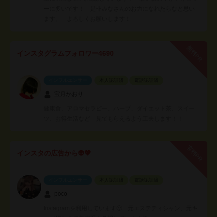
ーに多いです！ 是非みなさんのお力になれたらなと思い
ます。 よろしくお願いします！
無料PR
インスタグラムフォロワー4690
インフルエンサー
本人認証済
電話認証済
宝月かおり
健康食、アロマセラピー、ハーブ、ダイエット茶、スイー
ツ、お得生活など 見てもらえるよう工夫します！！
有料PR
インスタの広告から👽💖
インフルエンサー
本人認証済
電話認証済
poco
Instagramを利用しています🙂 元エステティシャン、元キ