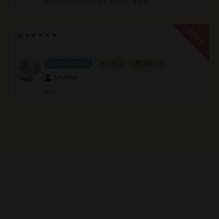
ャバ嬢なので美容系を希望しています🌟
有料PR
In＊＊＊＊＊
インフルエンサー
本人認証済
電話認証済
youkixxx
In＊＊＊＊＊