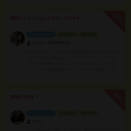
無料PR
美容とファッションアカウントです☆
インフルエンサー
本人認証済
電話認証済
ゆきぴく【利用制限中】
Instagramでファッションや化粧品投稿をしており、以前か
らテレビなどにも取り上げさせていただいているアカウン
トです☆男性女性どちらもファンがおりますので、是非フ
ァッションや化粧品のPRさせていただければと思います
（＾∇＾）
無料PR
美容が大好き！
インフルエンサー
本人認証済
電話認証済
セヨン
主にInstagramで活動しています！ 若い女の子がフォロワ