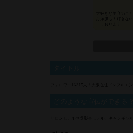
大好きな美容のこ
お洋服も大好きな
しております！
タイトル
フォロワー16215人！大阪在住インフルエ
どのような宣伝ができる
サロンモデルや撮影会モデル、キャンギャ
Instagram