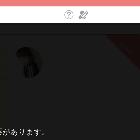
有料PR
要があります。