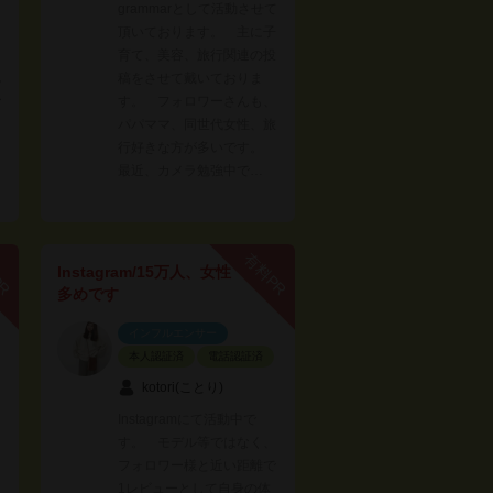
grammarとして活動させて
頂いております。 主に子
育て、美容、旅行関連の投
現
稿をさせて戴いておりま
ー
す。 フォロワーさんも、
パパママ、同世代女性、旅
行好きな方が多いです。
最近、カメラ勉強中で…
PR
有料PR
Instagram/15万人、女性
多めです
インフルエンサー
本人認証済
電話認証済
kotori(ことり)
Instagramにて活動中で
す。 モデル等ではなく、
フォロワー様と近い距離で
1レビューとして自身の体