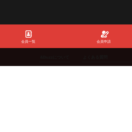
会員一覧
会員申請
&Buzzについて
よくある質問
初めての方
共通全般
ご利用方法
【スポンサー】向け
機能説明
【インフルエンサー】向
ng.
料金体系
【エージェント】向け
【来店体験型スポンサー