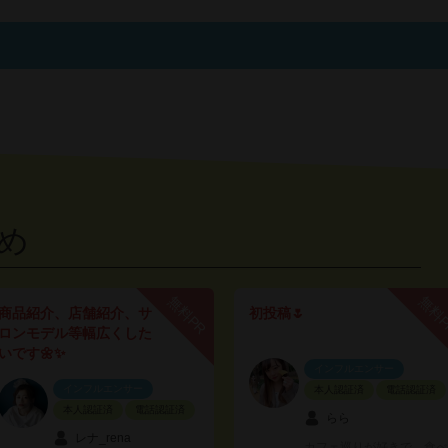
め
無料PR
無料
商品紹介、店舗紹介、サ
初投稿🌷
ロンモデル等幅広くした
いです🌼✨
インフルエンサー
インフルエンサー
本人認証済
電話認証済
本人認証済
電話認証済
らら
レナ_rena
カフェ巡りが好きで、食べ