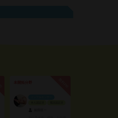
PR
無料PR
未開拓分野
インフルエンサー
本人認証済
電話認証済
前田匡一
主に乃木坂、櫻坂、日向坂