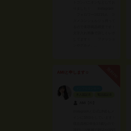
トコンパニオンなどしてお
りました！ Instagram
フォロワー16215人 コ
スメコンシェルジュ持って
るので美容商品得意です！
文字入れ画像で詳しくレポ
してます！ ファッショ
ンやグルメ、…
無料PR
AMIと申します☺︎
インフルエンサー
本人認証済
電話認証済
AMI【ｱﾐ】
Instagramと公式LINEもメ
インにSNSをしています！
現在高校2年生17歳なので
流行には敏感で雑誌やSNS