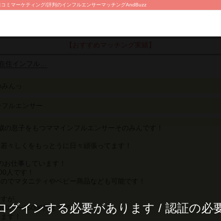
口コミマーケティング/評判のインフルエンサーマッチングAndBuzz
【おすすめマッチング実績】
阪在住インフル…
のみんっ
ンフルエンサー
歳の息子をもつママインフルエンサーそのみんです！
も若々しくをもっとうに日々頑張ってます！
にprのお仕事しています！
00人です！
なのでマタニティやベビー商品なども可能です！
ますが、
ログインする必要があります / 認証の必
00円〜15000円までで
ります！