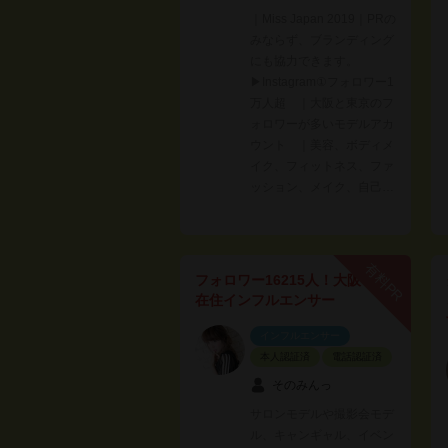
｜Miss Japan 2019｜PRの
みならず、ブランディング
にも協力できます。
▶︎Instagram①フォロワー1
万人超 ｜大阪と東京のフ
ォロワーが多いモデルアカ
ウント ｜美容、ボディメ
イク、フィットネス、ファ
ッション、メイク、自己…
有料PR
フォロワー16215人！大阪
在住インフルエンサー
インフルエンサー
本人認証済
電話認証済
そのみんっ
サロンモデルや撮影会モデ
ル、キャンギャル、イベン