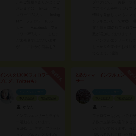
ルをご覧頂きありがとうご
ブログにて、 美容・ライ
ざいます😊 Twitter フォ
フスタイルを中心に役立つ
ロワー1124人～ Instag
情報を発信しているママイ
ram フォロワー1055
ンフルエンサーです😊 
人〜 Facebook フォ
在も毎日30名程フォロワ
ロワー357人～ まだま
数が増加しております！
だ未熟者ではございます
インフルエンサーとして
が、 これから商品をP…
しっかり企業様のお役に立
てるよう、活動…
無料PR
無料
インスタ13000フォロワー
2児のママ インフルエン
ブログ、Twitterも♪
サー
インフルエンサー
インフルエンサー
本人認証済
電話認証済
本人認証済
電話認証済
かなん
ユーママ
インフルエンサーとライタ
フォロワーは少ないですが
ー活動をしています。
多数の企業様の案件させて
★SNSは、美容、ファッシ
いただいております。写真
ョン、グルメなどを中心に
掲載も多数して頂いた経歴