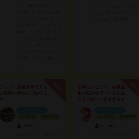
Instagramは今頑張ってい
たスイーツやカフェの写真
る途中でフォロワー約950
をよく投稿するので、グル
人ですのでこれからもっと
メは得意分野です😳
頑張ります！ 今までに商
品紹介、ファッション系は
させて頂いた事がありま
す。 Instagram、ライバ
ー、不定期ではありますが
YouTubeを使って活動して
い…
無料PR
無料
グルメ・美容系等何でも
丁寧なレビュー、画像編
ご依頼お待ちしておりま
集が強み😊💕リールにも
す
力を入れていきます💪✨
インフルエンサー
インフルエンサー
本人認証済
電話認証済
本人認証済
電話認証済
ゆりか
rina-beauté
初めまして✨ プロフィー
インスタグラム・Twitter・