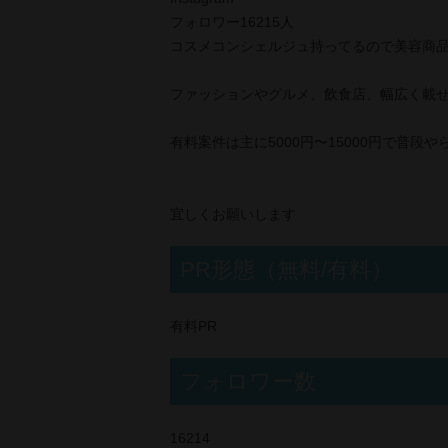
フォロワー16215人
コスメコンシェルジュ持ってるので美容商
ファッションやグルメ、飲食店、幅広く載
有料案件は主に5000円〜15000円で普
宜しくお願いします
PR形態（無料/有料）
有料PR
フォロワー数
16214