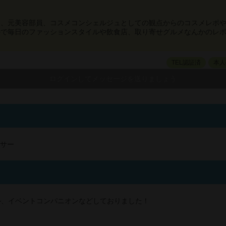
と、元美容部員、コスメコンシェルジュとしての観点からのコスメレポ
ので毎日のファッションスタイルや飲食店、取り寄せグルメなんかのレ
TEL認証済
本人
ンサー
？
ル、イベントコンパニオンなどしておりました！