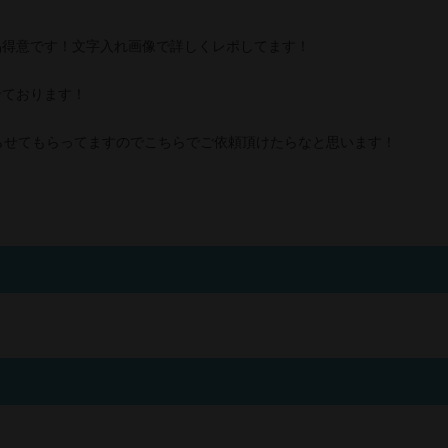
品得意です！文字入れ画像で詳しくレポしてます！
せております！
段やらせてもらってますのでこちらでご依頼頂けたらなと思います！