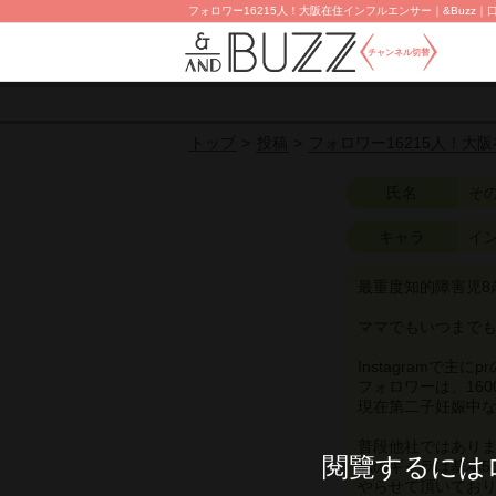
フォロワー16215人！大阪在住インフルエンサー｜&Buzz｜
チャンネル切替
投稿
フォロワー16215人！大
トップ
氏名
そ
キャラ
イ
最重度知的障害児8
ママでもいつまで
Instagramで主
フォロワーは、160
現在第二子妊娠中
普段他社ではあり
閱覽するには
私のギャラは基本50
やらせて頂いてお