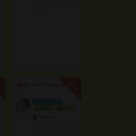
ファンへ向けての発信にな
ります
PR
有料PR
1歳児ママインフルエンサ
ー
インフルエンサー
本人認証済
電話認証済
Tommy.s
はじめまして。ママインフ
ルエンサー、公式たまひよ