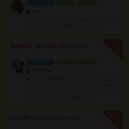
インフルエンサー
本人認証済
電話認証済
mian
インスタグラムでサロンモデル、作品撮りモデルをやらせ
ていただいています！ 案件お待ちしております！
無料PR
無償案件OK！親子で幅広く対応できます！
インフルエンサー
本人認証済
電話認証済
silkyblossom
はじめまして！東京都在住で、男の子を子育て中のSayaka
と申します！ 主な発信ツールは InstagramとTwitter で
す その他 Facebook、楽天ROOM、アメブロ等への投稿も
できます (※尚、個人ブログ開設、YouTu…
無料PR
グルメ専門 インスタフォロワー500人