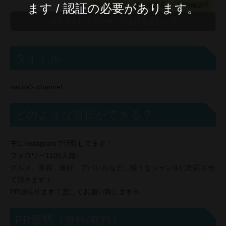
ます / 認証の必要があります。
TEL認証済
本人確認済
SNS確認済
タイトル
sarina's channel
どのような宣伝ができる？
主にInstagramで活動してます！
フォロワー1100人超✨
グルメ、美容、旅行、アパレルなど、様々なジャンルに対応させ
て頂きます！
PR頑張ります！宜しくお願い致します🙇
PR形態（無料/有料）