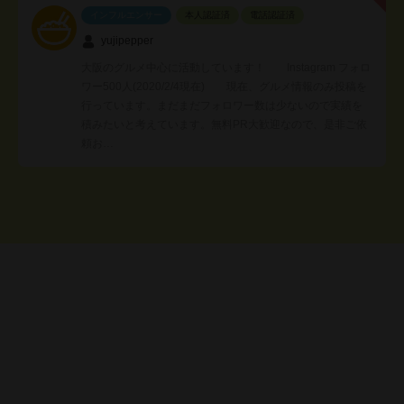
インフルエンサー
本人認証済
電話認証済
yujipepper
大阪のグルメ中心に活動しています！ Instagram フォロ
ワー500人(2020/2/4現在) 現在、グルメ情報のみ投稿を
行っています。まだまだフォロワー数は少ないので実績を
積みたいと考えています。無料PR大歓迎なので、是非ご依
頼お…