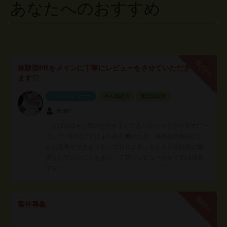
あなたへのおすすめ
無料PR
体験型PRをメインに丁寧にレビューをさせていただき
ます♡
インフルエンサー
本人認証済
電話認証済
aoao
こんばんは✮ご覧いただきましてありがとうございます(*˘︶
˘*).｡.:*♡&BUZZではまだ初心者のため、体験型の投稿にし
かお返事ができなくなっております。もともと化粧品の販
売をしていたこともあり、丁寧なレビューをかくのは得意
です…
無料PR
案件募集