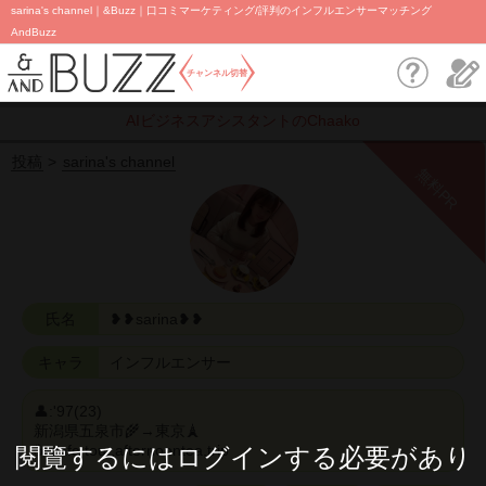
sarina's channel｜&Buzz｜口コミマーケティング/評判のインフルエンサーマッチング
AndBuzz
チャンネル切替
AIビジネスアシスタントのChaako
投稿
sarina's channel
無料PR
氏名
❥❥sarina❥❥
キャラ
インフルエンサー
👤:'97(23)
新潟県五泉市🌾→東京🗼
☕️:cafe tour,afternoontea,trip
閱覽するにはログインする必要があり