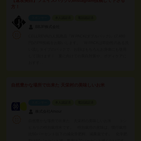
【速攻美白】フェイスパックのInstagram投稿して下さる
方！
スポンサー
本人認証済
電話認証済
BBJP株式会社
CELLREVAの人気商品『W PACK(ダブルパック)』(7,480
円)のPR投稿をお願いします。 W PACKは即効性のある洗
い流しタイプのパックで、お顔はもちろんお身体にも使用
して頂けます！ 夏に向けての美白対策や、ボディケアに
おすす…
自然豊かな場所で出来た 天栄村の美味しいお米
スポンサー
本人認証済
電話認証済
株式会社Amour
自然豊かな場所で出来た 天栄村の美味しいお米 コシ
ヒカリの特別栽培米です。 特別栽培の意味は、慣行栽培
比50パーセント以下の減化学肥料、減農薬です。 化学肥
料は60パーセント減、農薬は70パーセント減くらいです。