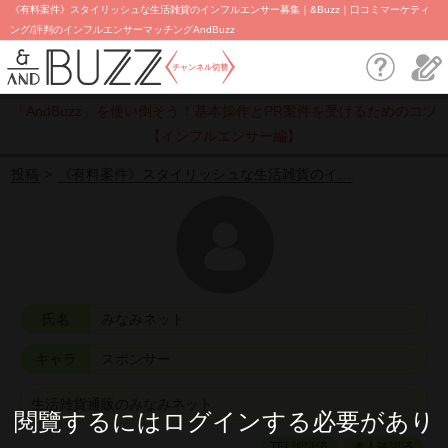
《有料案件》スタイリッシュな生活雑貨のインフルエンサー募集｜&Buzz｜口コミマーケティ
ング/評判のインフルエンサーマッチングAndBuzz
チャンネル切替
「AndBuzz」を使い倒そう！基本操作とPR案件を受けるためのコツ
【インフルエンサー編】
投稿
《有料案件》スタイリッシュな生活雑貨のイ…
氏名
みなみネット
キャラ
スポンサー
生活雑貨通販のみなみネット
閱覽するにはログインする必要があり
TEL認証済
本人確認済