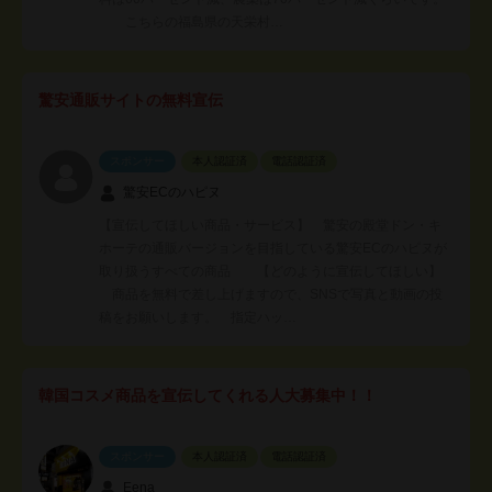
こちらの福島県の天栄村…
驚安通販サイトの無料宣伝
スポンサー
本人認証済
電話認証済
驚安ECのハピヌ
【宣伝してほしい商品・サービス】 驚安の殿堂ドン・キ
ホーテの通販バージョンを目指している驚安ECのハピヌが
取り扱うすべての商品 【どのように宣伝してほしい】
商品を無料で差し上げますので、SNSで写真と動画の投
稿をお願いします。 指定ハッ…
韓国コスメ商品を宣伝してくれる人大募集中！！
スポンサー
本人認証済
電話認証済
Eena