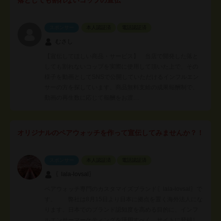
スポンサー
本人認証済
電話認証済
むさし
【宣伝してほしい商品・サービス】 当店で開発した落と
しても割れないコップを実際に使用して頂いた上で、その
様子を動画としてSNSで公開していただけるインフルエン
サーの方を探しています。商品無料支給の成果報酬制で、
動画の再生数に応じて報酬をお渡…
オリジナルのペアウォッチを作って宣伝してみませんか？！
スポンサー
本人認証済
電話認証済
〖lala-lovsal〗
ペアウォッチ専門のカスタマイズブランド〖lala-lovsal〗で
す。 弊社は8月15日より日本に拠点を置く海外法人にな
ります。日本でのブランド認知度を高める目的に、インフ
ルエンサーマーケティングを活用すべく、サイトに登録し