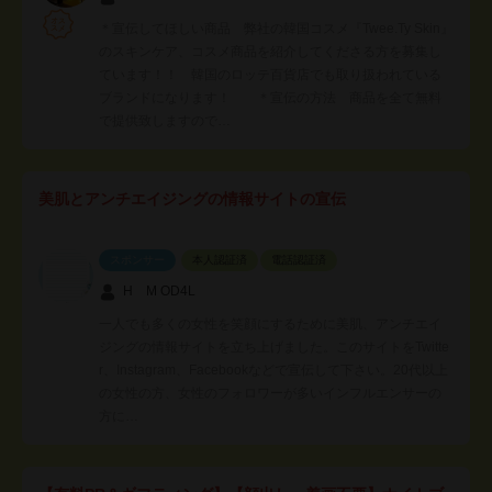
＊宣伝してほしい商品 弊社の韓国コスメ『Twee.Ty Skin』
のスキンケア、コスメ商品を紹介してくださる方を募集し
ています！！ 韓国のロッテ百貨店でも取り扱われている
ブランドになります！ ＊宣伝の方法 商品を全て無料
で提供致しますので…
美肌とアンチエイジングの情報サイトの宣伝
スポンサー
本人認証済
電話認証済
H M OD4L
一人でも多くの女性を笑顔にするために美肌、アンチエイ
ジングの情報サイトを立ち上げました。このサイトをTwitte
r、Instagram、Facebookなどで宣伝して下さい。20代以上
の女性の方、女性のフォロワーが多いインフルエンサーの
方に…