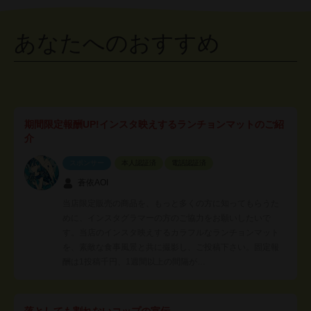
あなたへのおすすめ
期間限定報酬UP!インスタ映えするランチョンマットのご紹
介
スポンサー
本人認証済
電話認証済
蒼依AOI
当店限定販売の商品を、もっと多くの方に知ってもらうた
めに、インスタグラマーの方のご協力をお願いしたいで
す。当店のインスタ映えするカラフルなランチョンマット
を、素敵な食事風景と共に撮影し、ご投稿下さい。固定報
酬は1投稿千円、1週間以上の間隔が…
落としても割れないコップの宣伝