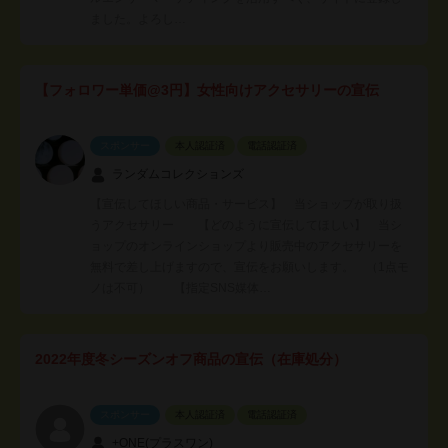
ました。よろし…
【フォロワー単価@3円】女性向けアクセサリーの宣伝
スポンサー
本人認証済
電話認証済
ランダムコレクションズ
【宣伝してほしい商品・サービス】 当ショップが取り扱
うアクセサリー 【どのように宣伝してほしい】 当シ
ョップのオンラインショップより販売中のアクセサリーを
無料で差し上げますので、宣伝をお願いします。 （1点モ
ノは不可） 【指定SNS媒体…
2022年度冬シーズンオフ商品の宣伝（在庫処分）
スポンサー
本人認証済
電話認証済
+ONE(プラスワン)