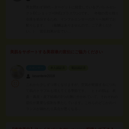
男女問わず30代～ターゲットに経営しているアパレルセレ
クトECショップ+ONE(プラスワン)です。 冬物の売り残り
在庫を処分するため、インフルエンサーの方々へ無料でお
配りします。 （報酬はありませんので、ご了承くださ
い。） 宣伝効果が出てい…
美肌をサポートする美容液の宣伝にご協力ください
スポンサー
本人認証済
電話認証済
lasantere2018
これから少しずつ寒くなりますが、空気が乾燥するにつれ
て肌のトラブルも増えてくる季節です。 ヒトの肌は、表
皮・真皮・皮下組織の3つの層に分かれていて、それぞれの
部位が重要な役割を果たしています。これらのどこかのバ
ランスが崩れたり具合が悪くなる…