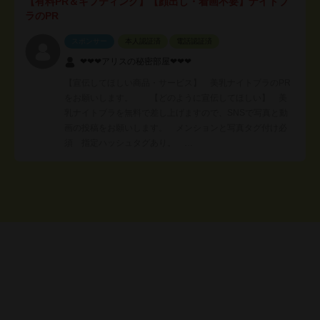
【有料PR＆ギフティング】【顔出し・着画不要】ナイトブ
ラのPR
スポンサー
本人認証済
電話認証済
❤︎❤︎❤︎アリスの秘密部屋❤︎❤︎❤︎
【宣伝してほしい商品・サービス】 美乳ナイトブラのPR
をお願いします。 【どのように宣伝してほしい】 美
乳ナイトブラを無料で差し上げますので、SNSで写真と動
画の投稿をお願いします。 メンションと写真タグ付け必
須 指定ハッシュタグあり。 …