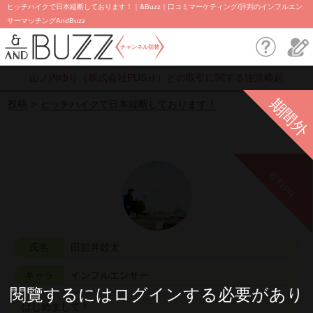
ヒッチハイクで日本縦断しております！｜&Buzz｜口コミマーケティング/評判のインフルエン
サーマッチングAndBuzz
チャンネル切替
山ノ内ゆり（株式会社PUSＨ）との取引に関する注意喚起
期間外
投稿
ヒッチハイクで日本縦断しております！
有料PR
氏名
田部井雄太
キャラ
インフルエンサー
閱覽するにはログインする必要があり
はじめまして！