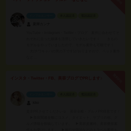
インフルエンサー
本人認証済
電話認証済
夏輝カンナ
YouTube・Instagram・Twitter・ブログ 案件に合わせてそ
れぞれに合った媒体を活用していきたいです！ きもの
モデルをやっていましたので、モデル案件も可能です！
犬(チワキャバの男の子です)がおりますので、ペット案件
など…
無料PR
インスタ・Twitter・FB、美容ブログでPRします♪
インフルエンサー
本人認証済
電話認証済
kiko
是非PRさせてください☺️ 美容全般・グルメPR得意です！
▶︎美容関連全般にコスメ、ダイエット、サプリの他、グ
ルメ情報を投稿しています。 ▶︎美容皮膚科、美容整形案
件もお受けします。 ▶︎旅行や宿泊などのトラベル案件も