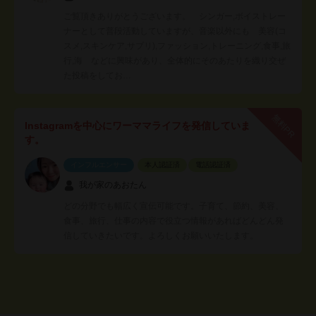
ご覧頂きありがとうございます。 シンガー,ボイストレー
ナーとして普段活動していますが、音楽以外にも 美容(コ
スメ,スキンケア,サプリ),ファッション,トレーニング,食事,旅
行,海 などに興味があり、全体的にそのあたりを織り交ぜ
た投稿をしてお…
無料PR
Instagramを中心にワーママライフを発信していま
す。
インフルエンサー
本人認証済
電話認証済
我が家のあおたん
どの分野でも幅広く宣伝可能です。子育て、節約、美容、
食事、旅行、仕事の内容で役立つ情報があればどんどん発
信していきたいです。よろしくお願いいたします。