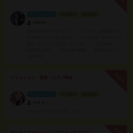
インフルエンサー
本人認証済
電話認証済
RISERA
現在活躍中若手のアーティスト、ダンサー、俳優女優を集
めて制作している自主制作ミュージカル映画「BADIVA」に
協賛してくださる方を探しています。 〈宣伝対象〉
10代後半-40代 〈宣伝対象者職業〉 音楽関係/ダンサ
ー関係/業…
無料PR
ファッション・美容・コスメ🧸🎀
インフルエンサー
本人認証済
電話認証済
九条 みく
Instagramやブログで宣伝します！
無料PR
ペット・ファッション・グルメ・などなど