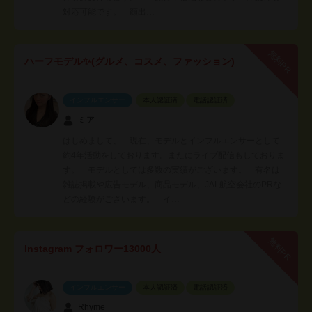
対応可能です。 顔出…
無料PR
ハーフモデル✨(グルメ、コスメ、ファッション)
インフルエンサー
本人認証済
電話認証済
ミア
はじめまして、 現在、モデルとインフルエンサーとして
約4年活動をしております。またにライブ配信もしておりま
す。 モデルとしては多数の実績がございます。 有名は
雑誌掲載や広告モデル、商品モデル、JAL航空会社のPRな
どの経験がございます。 イ…
無料PR
Instagram フォロワー13000人
インフルエンサー
本人認証済
電話認証済
Rhyme