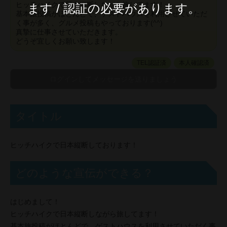
ヒッチハイクで日本縦断しながら旅してます！
ます / 認証の必要があります。
基本旅投稿がほとんどで、ゲストハウスを利用させていただ
く事が多く、グルメ投稿もやっております(^^)
真摯に仕事させていただきます。
どうぞ宜しくお願い致します！
TEL認証済
本人確認済
タイトル
ヒッチハイクで日本縦断しております！
どのような宣伝ができる？
はじめまして！
ヒッチハイクで日本縦断しながら旅してます！
基本旅投稿がほとんどで、ゲストハウスを利用させていただく事