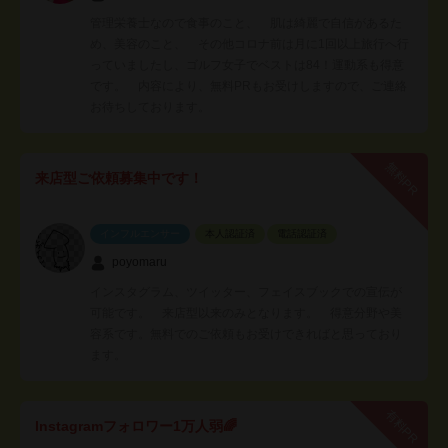
管理栄養士なので食事のこと、 肌は綺麗で自信があるた
め、美容のこと、 その他コロナ前は月に1回以上旅行へ行
っていましたし、ゴルフ女子でベストは84！運動系も得意
です。 内容により、無料PRもお受けしますので、ご連絡
お待ちしております。
無料PR
来店型ご依頼募集中です！
インフルエンサー
本人認証済
電話認証済
poyomaru
インスタグラム、ツイッター、フェイスブックでの宣伝が
可能です。 来店型以来のみとなります。 得意分野や美
容系です。無料でのご依頼もお受けできればと思っており
ます。
有料PR
Instagramフォロワー1万人弱🌈