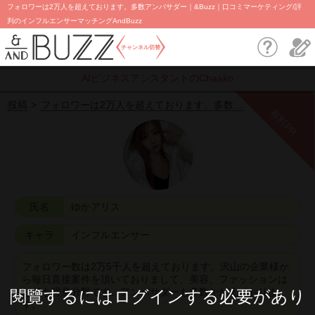
フォロワーは2万人を超えております。多数アンバサダー｜&Buzz｜口コミマーケティング/評
判のインフルエンサーマッチングAndBuzz
チャンネル切替
AIビジネスアシスタントのChaako
投稿
フォロワーは2万人を超えております。多数…
有料PR
氏名
ゆかアリス
キャラ
インフルエンサー
フォロワー数は2万5千人を超えております。沢山の企業様か
ら毎日直接案件を頂いておりまして、美容、ファッションは
とても得意分野です。アンバサダーも多数かかえておりま
閱覽するにはログインする必要があり
す。