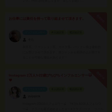
ング、PRのお仕事してます 宜しくお願い…
有料PR
お仕事には責任を持って取り組ませて頂きます。
インフルエンサー
本人認証済
電話認証済
そた
美容系、ファッション系、カメラ系、パソコン系は優先的
にお受けさせて頂きます。他ジャンルも相談の上お受けす
ることが可能な場合があります！
無料PR
Instagram 2万人✨22歳ぴちぴちインフルエンサー🐱
💖
インフルエンサー
本人認証済
電話認証済
yuipipink
Instagram 20000人フォロワー🍒 TikTok 8000人フォロワ
ー🍒 クラハも最近始めました☺️✨ #クラブハウス リール