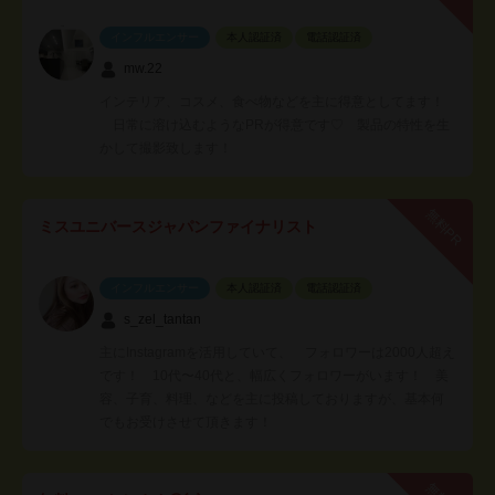
インフルエンサー
本人認証済
電話認証済
mw.22
インテリア、コスメ、食べ物などを主に得意としてます！
日常に溶け込むようなPRが得意です♡ 製品の特性を生
かして撮影致します！
無料PR
ミスユニバースジャパンファイナリスト
インフルエンサー
本人認証済
電話認証済
s_zel_tantan
主にInstagramを活用していて、 フォロワーは2000人超え
です！ 10代〜40代と、幅広くフォロワーがいます！ 美
容、子育、料理、などを主に投稿しておりますが、基本何
でもお受けさせて頂きます！