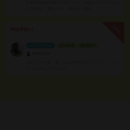
投稿IGTV投稿でPRも可能です🙆‍♀️🤍 外国人フォロワー少な
いです🙅🏻 美容コスメ、来店PR、日用…
無料PR
PRお手伝い❕
インフルエンサー
本人認証済
電話認証済
ATTiC1212
フォロワー1093 様々な系統のPRお手伝いします！ メッ
セージお待ちしております