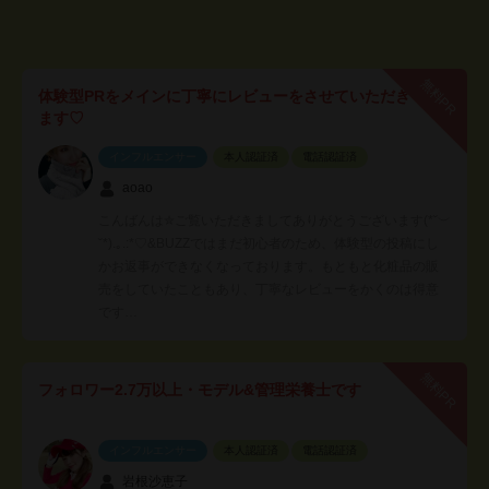
無料PR
体験型PRをメインに丁寧にレビューをさせていただき
ます♡
インフルエンサー
本人認証済
電話認証済
aoao
こんばんは✮ご覧いただきましてありがとうございます(*˘︶
˘*).｡.:*♡&BUZZではまだ初心者のため、体験型の投稿にし
かお返事ができなくなっております。もともと化粧品の販
売をしていたこともあり、丁寧なレビューをかくのは得意
です…
無料PR
フォロワー2.7万以上・モデル&管理栄養士です
インフルエンサー
本人認証済
電話認証済
岩根沙恵子