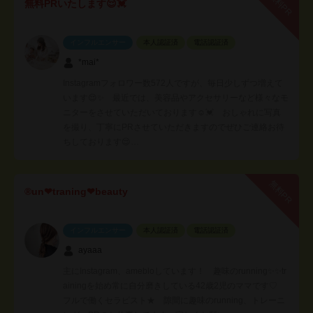
無料PR
無料PRいたします😌💓
インフルエンサー
本人認証済
電話認証済
*mai*
Instagramフォロワー数572人ですが、毎日少しずつ増えて
います😌✨ 最近では、美容品やアクセサリーなど様々なモ
ニターをさせていただいております☺💓 おしゃれに写真
を撮り、丁寧にPRさせていただきますのでぜひご連絡お待
ちしております😌…
無料PR
®️un❤︎traning❤︎beauty
インフルエンサー
本人認証済
電話認証済
ayaaa
主にInstagram、amebloしています！ 趣味のrunning✨✨tr
ainingを始め常に自分磨きしている42歳2児のママです♡
フルで働くセラピスト★ 隙間に趣味のrunning、トレーニ