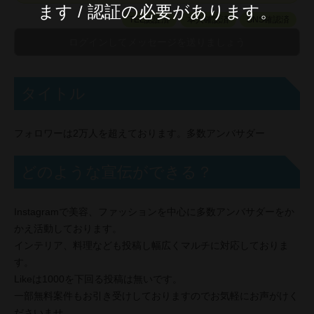
ます / 認証の必要があります。
TEL認証済
本人確認済
SNS確認済
タイトル
フォロワーは2万人を超えております。多数アンバサダー
どのような宣伝ができる？
Instagramで美容、ファッションを中心に多数アンバサダーをか
かえ活動しております。
インテリア、料理なども投稿し幅広くマルチに対応しておりま
す。
Likeは1000を下回る投稿は無いです。
一部無料案件もお引き受けしておりますのでお気軽にお声がけく
ださいませ。