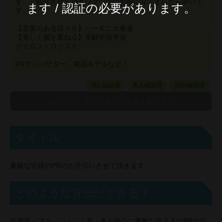
す。ご紹介させて頂きワクワクのお役に立てましたら幸いで
ます / 認証の必要があります。
す。
【音楽のある日々を】ハーモニカ奏者
【美しく歳を重ねる】美齢学指導員
ジェロントロジスト、
PRアンバサダー、商品モデルなど！
TEL認証済
本人確認済
SNS確認済
タイトル
素敵な皆様のPRのお手伝いさせて頂きます。
どのような宣伝ができる？
お洒落・ファッション・美・食を中心に素敵な皆さまのPRのお