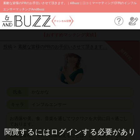
素敵な皆様のPRのお手伝いさせて頂きます。｜&Buzz｜口コミマーケティング/評判のインフル
エンサーマッチングAndBuzz
チャンネル切替
【おすすめマッチング実績】
投稿
素敵な皆様のPRのお手伝いさせて頂きます…
無料PR
氏名
かなかな
キャラ
インフルエンサー
お洒落や美、食、音楽を通してワクワクを大切に日々過ごし
ております。
閱覽するにはログインする必要があり
素敵な皆様、モノ、に出会えることは、とても嬉しいもので