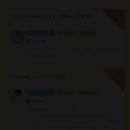
有料PR
フォロワー9000人います！無料prも可能です
インフルエンサー
本人認証済
電話認証済
sayaaaa
カフェや食べ物のpr、ファッション、美容、アクセサリーな
ど幅広く発信できます！
無料PR
Instagram フォロワー13000人
インフルエンサー
本人認証済
電話認証済
Rhyme
ご覧頂きありがとうございます。 シンガー,ボイストレー
ナーとして普段活動していますが、音楽以外にも 美容(コ
スメ,スキンケア,サプリ),ファッション,トレーニング,食事,旅
行,海 などに興味があり、全体的にそのあたりを織り交ぜ