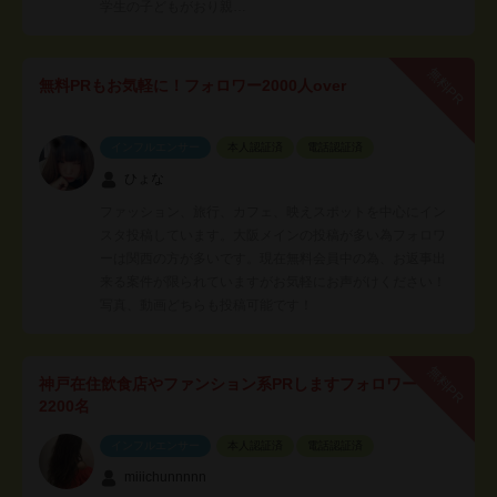
学生の子どもがおり親…
無料PR
無料PRもお気軽に！フォロワー2000人over
インフルエンサー
本人認証済
電話認証済
ひょな
ファッション、旅行、カフェ、映えスポットを中心にイン
スタ投稿しています。大阪メインの投稿が多い為フォロワ
ーは関西の方が多いです。現在無料会員中の為、お返事出
来る案件が限られていますがお気軽にお声がけください！
写真、動画どちらも投稿可能です！
無料PR
神戸在住飲食店やファンション系PRしますフォロワー
2200名
インフルエンサー
本人認証済
電話認証済
miiichunnnnn