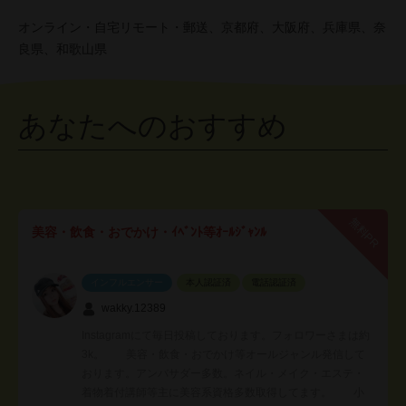
オンライン・自宅リモート・郵送、京都府、大阪府、兵庫県、奈
良県、和歌山県
あなたへのおすすめ
無料PR
美容・飲食・おでかけ・ｲﾍﾞﾝﾄ等ｵｰﾙｼﾞｬﾝﾙ
インフルエンサー
本人認証済
電話認証済
wakky.12389
Instagramにて毎日投稿しております。フォロワーさまは約
3k。 美容・飲食・おでかけ等オールジャンル発信して
おります。アンバサダー多数。ネイル・メイク・エステ・
着物着付講師等主に美容系資格多数取得してます。 小