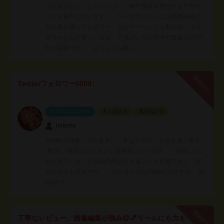
はじめまして。こんにちは。 神戸情報を発信するアカウ
ントを案内しています。 フォロワーさんには関西在住の
方が多く濃いフォロワー、エンゲージメント率の高いフォ
ロワーさんが多くいます。子供がいるのでママ目線でのPR
等が得意です。 よろしくお願い…
有料PR
Twitterフォロワー6000↑
インフルエンサー
本人認証済
電話認証済
jintomu
Twitterで活動しています。 主なターゲットは主婦、学生
(男女) 最近はプレゼント企画をしています。 宣伝したい
ものをプレゼント企画の商品とすることも可能ですし、宣
伝のみでも可能です。 フォロワーは約6000人ですが、Twi
tterのリ…
無料PR
丁寧なレビュー、画像編集が強み😊💕リールにも力を