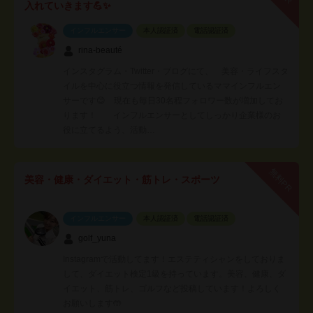
入れていきます💪✨
インフルエンサー
本人認証済
電話認証済
rina-beauté
インスタグラム・Twitter・ブログにて、 美容・ライフスタ
イルを中心に役立つ情報を発信しているママインフルエン
サーです😊 現在も毎日30名程フォロワー数が増加してお
ります！ インフルエンサーとしてしっかり企業様のお
役に立てるよう、活動…
無料PR
美容・健康・ダイエット・筋トレ・スポーツ
インフルエンサー
本人認証済
電話認証済
golf_yuna
Instagramで活動してます！エステティシャンをしておりま
して、ダイエット検定1級を持っています。美容、健康、ダ
イエット、筋トレ、ゴルフなど投稿しています！よろしく
お願いします🤲