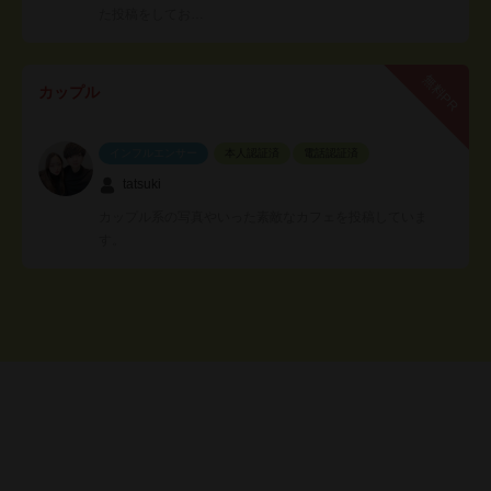
た投稿をしてお…
無料PR
カップル
インフルエンサー
本人認証済
電話認証済
tatsuki
カップル系の写真やいった素敵なカフェを投稿していま
す。