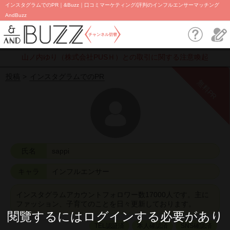
インスタグラムでのPR｜&Buzz｜口コミマーケティング/評判のインフルエンサーマッチング
AndBuzz
チャンネル切替
山ノ内ゆり（株式会社PUSＨ）との取引に関する注意喚起
投稿
インスタグラムでのPR
無料PR
氏名
sappi
キャラ
インフルエンサー
インスタグラムアカウントフォロワー数17000人です。主に
ファッション、子育てのことを日々更新しております。
閱覽するにはログインする必要があり
TEL認証済
本人確認済
SNS確認済