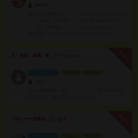
Mari Abe
東京在住の有職主婦で、インスタフォロワー数6,300人超で
す。 投稿は、外食と家ごはん含めた食べ物関係が主です
が、美容、生活雑貨、ファッションなども混ざります。
通常投稿とストーリーの双方にアップする予定です。
無料PR
犬、美容、健康、食、ファッション
インフルエンサー
本人認証済
電話認証済
ぷぷぷ
犬や、人間の健康、美容、ファッション、食に関わる宣伝
が得意です！連絡お待ちしております！
無料PR
スポンサー様募集しています
インフルエンサー
本人認証済
電話認証済