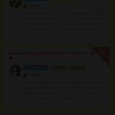
Yuna.h
Instagramで活動しています。 動画編集が得意で１つの動
画再生回数7000回以上です。様々なことに興味がありま
す。 またホテルPR、ファッション、グッズなどをPRした
ことがあります。 丁寧にPRさせて頂きます。よろしくお
願いいたします…
無料PR
Instagram 2万人✨22歳ぴちぴちインフルエンサー🐱
💖
インフルエンサー
本人認証済
電話認証済
yuipipink
Instagram 20000人フォロワー🍒 TikTok 8000人フォロワ
ー🍒 クラハも最近始めました☺️✨ #クラブハウス リール
投稿IGTV投稿でPRも可能です🙆‍♀️🤍 外国人フォロワー少な
いです🙅🏻 美容コスメ、来店PR、日用…