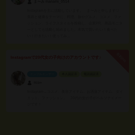
ま〜み manami_0514
Instagramを主に活動しています。 ま〜みと申します♡
美容と健康をテーマに、料理、旅やグルメ、コスメ、ファ
ッション、ライフスタイルを投稿し、企業PR、商品モニタ
ーとしても活動し始めました。本気で買いたい！食べた
い！行きたい！使ってみ…
有料PR
Instagramで20代女の子向けのアカウントです♪
インフルエンサー
本人認証済
電話認証済
rico⭐︎
Instagram→コスメ、美容アイテム、お洒落アイテム、ダイ
エット、ファッション。 20代の女の子がペルソナイメー
ジです！