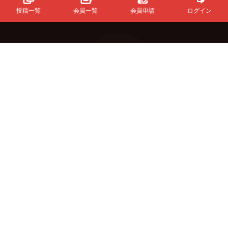
投稿一覧
会員一覧
会員申請
ログイン
Powered
By
InfinityMatching.
&Buzzについて
初めての方