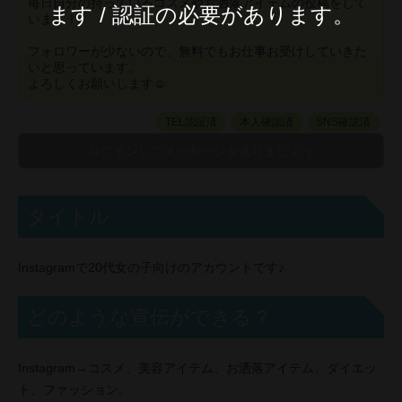
毎日自分の持っているコスメやお洒落アイテムの投稿をして
ます / 認証の必要があります。
います！
フォロワーが少ないので、無料でもお仕事お受けしていきた
いと思っています。
よろしくお願いします☺️
TEL認証済
本人確認済
SNS確認済
タイトル
Instagramで20代女の子向けのアカウントです♪
どのような宣伝ができる？
Instagram→コスメ、美容アイテム、お洒落アイテム、ダイエッ
ト、ファッション。