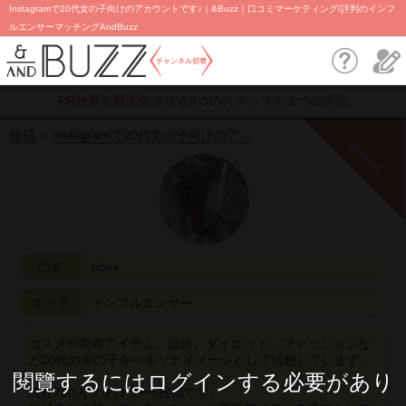
Instagramで20代女の子向けのアカウントです♪｜&Buzz｜口コミマーケティング/評判のインフ
ルエンサーマッチングAndBuzz
チャンネル切替
PR効果を最大化させる3つのステップと２つの方法
投稿
Instagramで20代女の子向けのア…
有料PR
氏名
rico⭐︎
キャラ
インフルエンサー
コスメや美容アイテム、温活、ダイエット、ファッションな
ど20代の女の子をペルソナイメージとして活動しています。
閱覽するにはログインする必要があり
現在780人フォロワー5投稿です。