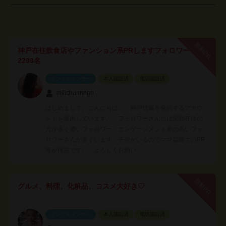
無料PR
神戸在住飲食店やファンション系PRしますフォロワー
2200名
インフルエンサー
本人認証済
電話認証済
miiichunnnnn
はじめまして。こんにちは。 神戸情報を発信するアカウ
ントを案内しています。 フォロワーさんには関西在住の
方が多く濃いフォロワー、エンゲージメント率の高いフォ
ロワーさんが多くいます。子供がいるのでママ目線でのPR
等が得意です。 よろしくお願い…
無料PR
グルメ、料理、化粧品、コスメ大好き♡
インフルエンサー
本人認証済
電話認証済