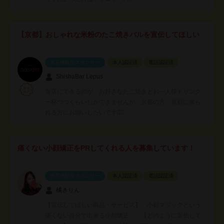
【京都】おしゃれな米粉のたこ焼きバルを宣伝してほしい
来店体験型スポンサー
本人認証済
電話認証済
ShishaBar Lepus
当店にできるのが、お好きなたこ焼きとお一人様ドリンク
一杯づつくらいしかできませんが、京都の方、京都に来ら
れる方にお願いしたいです🙇‍♂️
痛くない小顔矯正をPRしてくれる人を募集しています！
来店体験型スポンサー
本人認証済
電話認証済
橘きりん
【宣伝してほしい商品・サービス】 小顔マジックという
痛くない自分で出来る小顔矯正 【どのように宣伝して