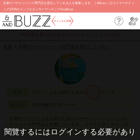
京都でバナナジュース専門店を宣伝してくれる人を募集します。｜&Buzz｜口コミマーケティ
ング/評判のインフルエンサーマッチングAndBuzz
チャンネル切替
PR効果を最大化させる3つのステップと２つの方法
投稿
京都でバナナジュース専門店を宣伝してくれ…
氏名
ゴリラによる人間のためのバナナジュース
キャラ
来店体験型スポンサー
京都でゴリラによる人間のためのバナナジュースというバナ
ナジュース専門店を営業しています。ゴリラスタッフが、10
閱覽するにはログインする必要があり
種類以上のこだわり完熟バナナジュースを提供しています。