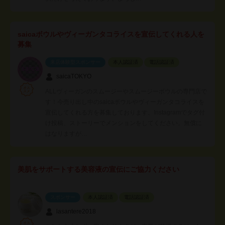
saicaボウルやヴィーガンタコライスを宣伝してくれる人を
募集
来店体験型スポンサー
本人認証済
電話認証済
saicaTOKYO
ALLヴィーガンのスムージーやスムージーボウルの専門店で
す！今売り出し中のsaicaボウルやヴィーガンタコライスを
宣伝してくれる方を募集しております。Instagramでタグ付
け投稿、ストーリーでメンションをしてください。無償に
はなりますが…
美肌をサポートする美容液の宣伝にご協力ください
スポンサー
本人認証済
電話認証済
lasantere2018