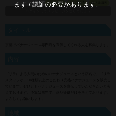
ます / 認証の必要があります。
TEL認証済
本人確認済
SNS確認済
タイトル
京都でバナナジュース専門店を宣伝してくれる人を募集します。
内容
ゴリラによる人間のためのバナナジュースという店名で、ゴリラ
スタッフが、10種類以上のこだわり完熟バナナジュースを販売し
ています。ぜひともバナナジュースを宣伝していただきたいと考
えております。予算は無料で、商品提供だけを考えております。
よろしくお願いします。
地域