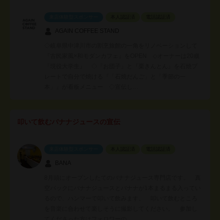
来店体験型スポンサー
本人認証済
電話認証済
AGAIN COFFEE STAND
◇岐阜県中津川市の割烹旅館の一角をリノベーションして
『古民家風×和モダンカフェ』をOPEN ◇オーナーは20歳
『現役大学生』 ◇『お団子』と『栗きんとん』を石焼プ
レートで自分で焼ける『「石焼だんご」と「季節の一
本」』が看板メニュー ◇宣伝し…
叩いて飲むバナナジュースの宣伝
来店体験型スポンサー
本人認証済
電話認証済
BANA
8月頭にオープンしたてのバナナジュース専門店です。 真
空パックにバナナジュースとバナナが1本まるまる入ってい
るので、ハンマーで叩いて飲みます。 叩いて飲むところ
を音楽に合わせて楽しそうに撮影してください。 参加し
てくださった方はフォロワーの…