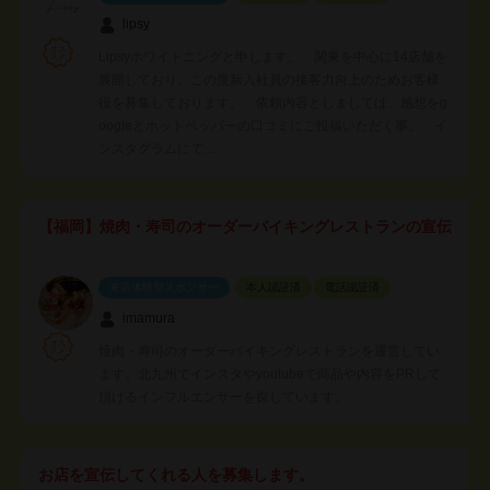
lipsy
Lipsyホワイトニングと申します。 関東を中心に14店舗を
展開しており、この度新入社員の接客力向上のためお客様
役を募集しております。 依頼内容としましては、感想をg
oogleとホットペッパーの口コミにご投稿いただく事。 イ
ンスタグラムにて…
【福岡】焼肉・寿司のオーダーバイキングレストランの宣伝
来店体験型スポンサー
本人認証済
電話認証済
imamura
焼肉・寿司のオーダーバイキングレストランを運営してい
ます。北九州でインスタやyoutubeで商品や内容をPRして
頂けるインフルエンサーを探しています。
お店を宣伝してくれる人を募集します。