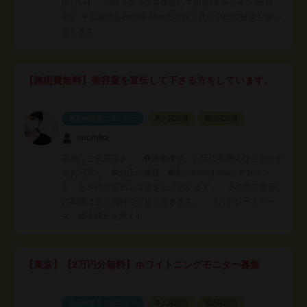
ほしい】 小顔マジックを体験して頂き(オンライン or 対
面)、その感想をBefore Afterの写真と共にSNSに投稿お願い
致します…
【施術費無料】美容室を宣伝して下さる方をしています。
来店体験型スポンサー
本人認証済
電話認証済
onomika
店舗にご来店頂き、 ❶施術後や、お店の雰囲気などが分か
るお写真と ❷お店の情報 ❸私のInstagramのアカウン
ト をSNSで宣伝して頂きたく思います。 その際ご希望
の施術は全て無料でさせて頂きます。 （ストレートパー
マ、縮毛矯正を除く）…
【東京】【2万円分無料】ホワイトニングモニター募集
来店体験型スポンサー
本人認証済
電話認証済