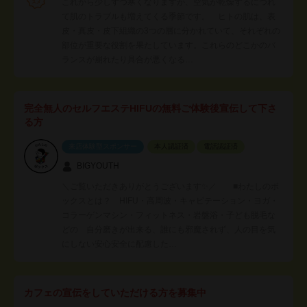
これから少しずつ寒くなりますが、空気が乾燥するにつれ
て肌のトラブルも増えてくる季節です。 ヒトの肌は、表
皮・真皮・皮下組織の3つの層に分かれていて、それぞれの
部位が重要な役割を果たしています。これらのどこかのバ
ランスが崩れたり具合が悪くなる…
完全無人のセルフエステHIFUの無料ご体験後宣伝して下さ
る方
来店体験型スポンサー
本人認証済
電話認証済
BIGYOUTH
＼ご覧いただきありがとうございます✨／ ■わたしのボ
ックスとは？ HIFU・高周波・キャビテーション・ヨガ・
コラーゲンマシン・フィットネス・岩盤浴・子ども脱毛な
どの 自分磨きが出来る、誰にも邪魔されず、人の目を気
にしない安心安全に配慮した…
カフェの宣伝をしていただける方を募集中