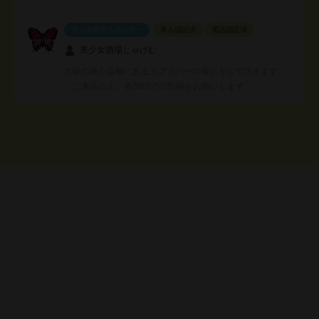
来店体験型スポンサー
本人認証済
電話認証済
美少女酒場じゅげむ
大阪の東心斎橋にあるカフェバーの宣伝をして頂きます。
ご来店の上、各SNSでの投稿をお願いします。