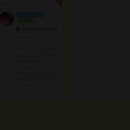
ト）
インフルエンサー
電話認証済
setsuyakumamamama
instagramとツイッター、
ブログで活動しておりま
す。 ママアカウントで節
約やお買い物、投資（株式
投資でFP資格あり）につ
いて発信しています。 女
性フォロワーを中心に、節
約や投資に興味がある男性
フォロワーからもフォロー
いただいております…