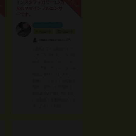
PR
有料PR
インスタフォロワー1.9万
人のママインフルエンサ
ーです。
インフルエンサー
本人認証済
電話認証済
saaa.saaa.saaa.05
1歳男の子と3歳女の子のア
ラサーママです。 ママ目
線で、美容やファッショ
ン、子供、ライフスタイル
幅広く投稿しています。
動画やハイライトも対応可
能で、顔出しも可能です。
and BUZZで喜んでいただ
いた取引も多数実績ありま
す♫よろしくお願い…