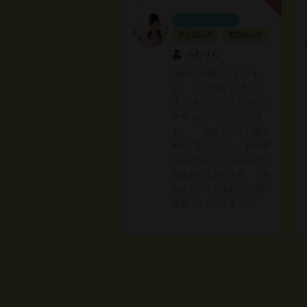
インフルエンサー
本人認証済
電話認証済
らむりん
Tiktokで活動しておりま
す。 3人の娘（7才、2
才、1才）とパパ（28）と
ママ（27）で行っていま
す。 色んなことに娘を
触れて欲しいのと、娘の夢
がモデルやアイドルなので
応援をしております。 長
女はダンスを現時点で2年
間習っております。…