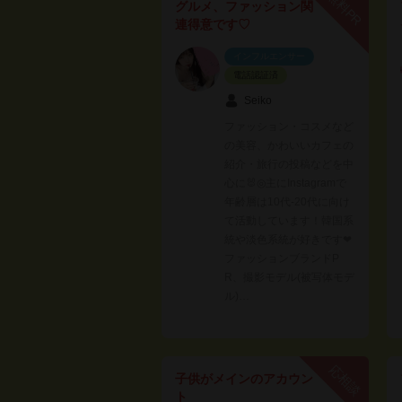
無料PR
グルメ、ファッション関
連得意です♡
インフルエンサー
電話認証済
Seiko
ファッション・コスメなど
の美容、かわいいカフェの
紹介・旅行の投稿などを中
心に🐰◎主にInstagramで
年齢層は10代-20代に向け
て活動しています！韓国系
統や淡色系統が好きです❤︎
ファッションブランドP
R、撮影モデル(被写体モデ
ル)…
応相談
子供がメインのアカウン
ト