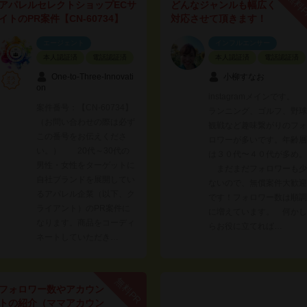
無料
アパレルセレクトショップECサ
どんなジャンルも幅広く
イトのPR案件【CN-60734】
対応させて頂きます！
エージェント
インフルエンサー
本人認証済
電話認証済
本人認証済
電話認証済
One-to-Three-Innovati
小柳すなお
on
instagramメインです。
案件番号：【CN-60734】
ランニング、ゴルフ、野球
（お問い合わせの際は必ず
観戦など趣味繋がりのフォ
この番号をお伝えくださ
ロワーが多いです。年齢層
い。） 20代～30代の
は３０代〜４０代が多め。
男性・女性をターゲットに
まだまだフォロワーも少
自社ブランドを展開してい
ないので、無償案件大歓迎
るアパレル企業（以下、ク
です！フォロワー数は順調
ライアント）のPR案件に
に増えています。 何かし
なります。商品をコーディ
らお役に立てれば…
ネートしていただき…
無料PR
フォロワー数やアカウン
トの紹介（ママアカウン