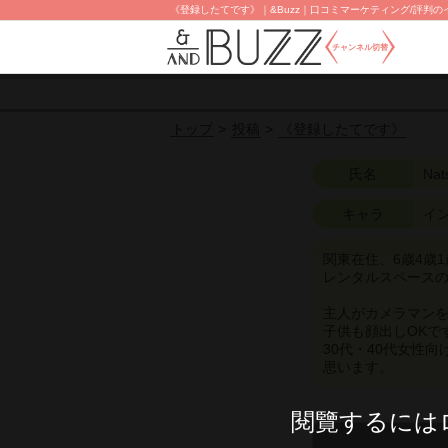
《登録したてです》｜&Buzz｜口コミマーケティング/評判のイ
チャンネル切替
投稿
《登録したてです》
トップ
氏名
Nat
キャラ
イ
関東在住、6歳4歳1
レンタルスペース
主人がカメラマン
子供も顔出しOKで
30代・40代女性
思います。
閱覽するには