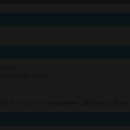
？
月ママです。
イザー®︎の活動をしています。
系製品、キッズ向け、ベビー向けの製品のPRにご協力出来ればと思います