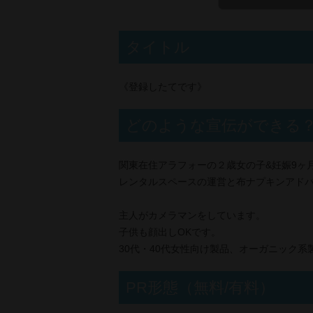
タイトル
《登録したてです》
どのような宣伝ができる
関東在住アラフォーの２歳女の子&妊娠9ヶ
レンタルスペースの運営と布ナプキンアドバ
主人がカメラマンをしています。
子供も顔出しOKです。
30代・40代女性向け製品、オーガニック
PR形態（無料/有料）