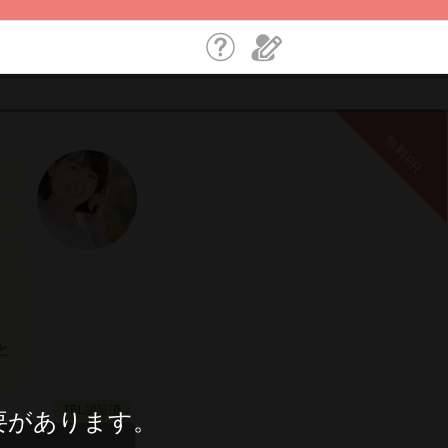
無料PR
と
TEL認証済
要があります。