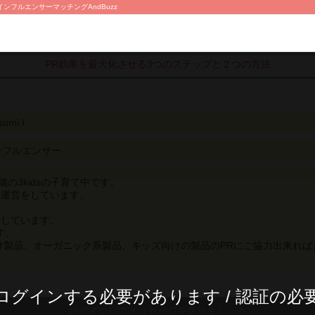
ンフルエンサーマッチングAndBuzz
PR効果を最大化させる3つのステップと２つの方法
sumi.I
ンフルエンサー
歳の3kidsの子育て中です。
の運営をしています。
をしています。
す。
向け製品、オーガニック系製品、キッズ向けの製品のPRにご協力出来れば
ログインする必要があります / 認証の必