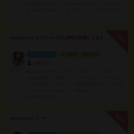
名古屋市在住です🌱 followerは3270人で、 あまり多い
方ではありませんが… ありがたいことに少しずつ増えて
きて…
有料PR
Instagramフォロワー5.4万人🌈毎日投稿してます
インフルエンサー
本人認証済
電話認証済
七海ひより
数ある中からご覧いただきましてありがとうございます♪ I
nstagramを中心に活動しています。現在フォロワー5.4万
人。毎日投稿しています♪ ★美容情報やダイエット情報
をメインに発信しながらグルメ情報やスイーツやカフェ、
お取り寄せグルメ…
無料PR
Instagramにて！♥️