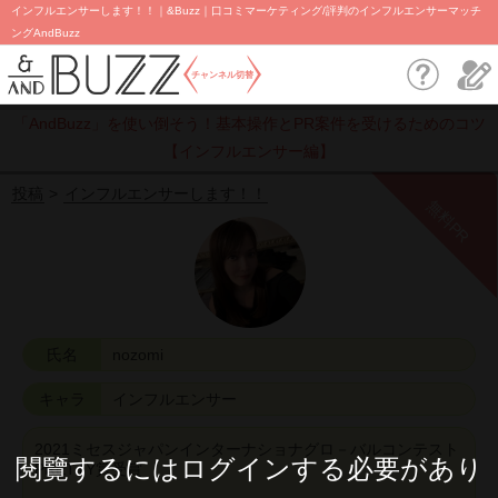
インフルエンサーします！！｜&Buzz｜口コミマーケティング/評判のインフルエンサーマッチ
ングAndBuzz
チャンネル切替
「AndBuzz」を使い倒そう！基本操作とPR案件を受けるためのコツ
【インフルエンサー編】
投稿
インフルエンサーします！！
無料PR
氏名
nozomi
キャラ
インフルエンサー
2021ミセスジャパンインターナショナグロ－バルコンテスト
閱覽するにはログインする必要があり
PRETTY賞受賞