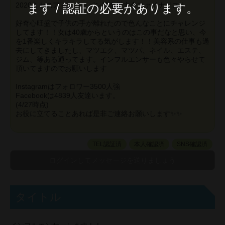
2020ミセスア－スジャパン神奈川大会ファイナリスト
ます / 認証の必要があります。
好奇心旺盛で子供の手が離れたので色んなことにチャレンジ
してます！！女は40歳からというのはこの事だなと思い、今
を1番楽しくキラキラしてる気がします！！美容系の仕事も過
去にしてきましたし、マツエク、マツパ、ネイル、エステ、
ジム、等ある通ってます。インフルエンサーも色々やらせて
頂いてますのでお願いします
Instagramはフォロワー3500人強
Facebookは4839人友達います。
(4/27時点)
お役に立てることあれば是非ご連絡お願いします✨✨
TEL認証済
本人確認済
SNS確認済
タイトル