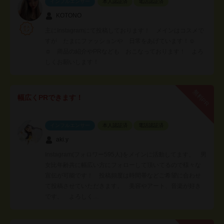
インフルエンサー
本人認証済
電話認証済
KOTONO
主にInstagramにて投稿しております！ メインはコスメで
すが たまにファッションや 日常をあげています！☺️
☺️ 商品の紹介やPRなども おこなっております！ よろ
しくお願いします！
無料PR
幅広くPRできます！
インフルエンサー
本人認証済
電話認証済
aki.y
Instagram(フォロワー595人)をメインに活動してます。 男
女比年齢共に幅広い方にフォローして頂いてるので様々な
宣伝が可能です！ 投稿頻度は時間帯などご希望に合わせ
て投稿させていただきます。 美容やアート、音楽が好き
です。 よろしく…