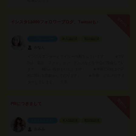
歓迎いたしま…
無料PR
インスタ13000フォロワーブログ、Twitterも♪
インフルエンサー
本人認証済
電話認証済
かなん
インフルエンサーとライター活動をしています。 ★SN
Sは、美容、ファッション、グルメなどを中心に投稿してい
ます。 幅広い投稿をいたします！ ★年間150以上のP
Rに関わる活動をしております。 ★美容、グルメのライ
ターしています。 文章…
無料PR
PRにつきまして
インフルエンサー
本人認証済
電話認証済
おみみ