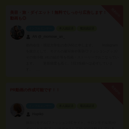
無料PR
美容・旅・ダイエット！無料でしっかり広告します！
動画も◎
インフルエンサー
本人認証済
電話認証済
AN @_momose_an_
都内在住・現役大学生の杏(AN)と申します。 Instagram
を媒介として、モデルの被写体や美容/ファッショングッズ/
その他小物..etcの紹介等を投稿・ストーリーでおこなってい
ます。 更新頻度も高く、1日1投稿〜は必ずしていま
す。 …
有料PR
PR動画の作成可能です！！
インフルエンサー
本人認証済
電話認証済
Hapiko
休日にモデル(ファッションECサイト、サロンモデル等)や
イベント出演(アンバサダーとして)などの活動をしている、