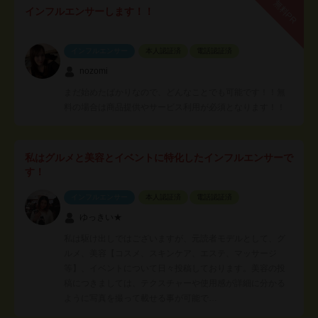
無料PR
インフルエンサーします！！
インフルエンサー
本人認証済
電話認証済
nozomi
まだ始めたばかりなので、どんなことでも可能です！！無
料の場合は商品提供やサービス利用が必須となります！！
私はグルメと美容とイベントに特化したインフルエンサーで
す！
インフルエンサー
本人認証済
電話認証済
ゆっきい★
私は駆け出しではございますが、元読者モデルとして、グ
ルメ、美容【コスメ、スキンケア、エステ、マッサージ
等】、イベントについて日々投稿しております。美容の投
稿につきましては、テクスチャーや使用感が詳細に分かる
ように写真を撮って載せる事が可能で…