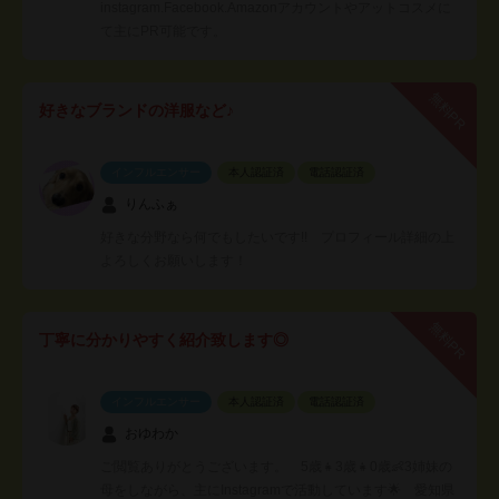
instagram.Facebook.Amazonアカウントやアットコスメに
て主にPR可能です。
無料PR
好きなブランドの洋服など♪
インフルエンサー
本人認証済
電話認証済
りんふぁ
好きな分野なら何でもしたいです!! プロフィール詳細の上
よろしくお願いします！
無料PR
丁寧に分かりやすく紹介致します◎
インフルエンサー
本人認証済
電話認証済
おゆわか
ご閲覧ありがとうございます。 5歳👧3歳👧0歳👶3姉妹の
母をしながら、主にInstagramで活動しています🌟 愛知県