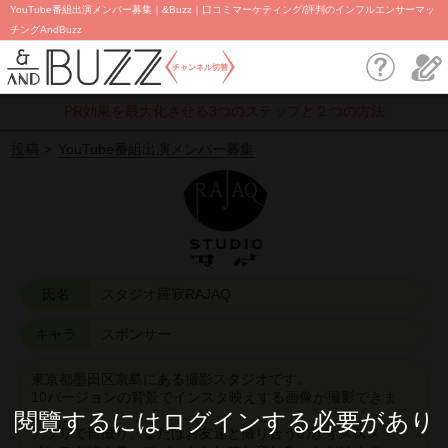
YouTube番組出演メンバー募集｜&Buzz｜口コミマーケティング/評判のインフルエンサーマッ
チングAndBuzz
チャンネル切替
PR効果を最大化させる3つのステップと２つの方法
投稿
YouTube番組出演メンバー募集
氏名
スタジオ羅寂RAJAQ
キャラ
スポンサー
東京都墨田区京島にある撮影スタジオです。
10バージョンの背景でインスタ映えする画像が撮影できま
す。
閱覽するにはログインする必要があり
アプリで自撮り、またはお友達と撮り合うのがオススメ！