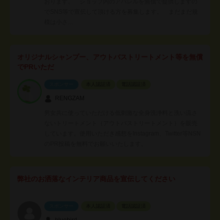
おります。 ショップ内のアパレルを無償で提供しますの
でSNS等で宣伝して頂ける方を募集します。 まだまだ規
模は小さ…
オリジナルシャンプー、アウトバストリートメント等を無償
でPRいただ
スポンサー
本人認証済
電話認証済
RENGZAM
男女共に使っていただける低刺激な全身洗浄料と洗い流さ
ないトリートメント（アウトバストリートメント）を販売
しています。使用いただき感想をInstagram、Twitter等NSN
のPR投稿を無料でお願いいたします。
弊社のお洒落なインテリア商品を宣伝してください
スポンサー
本人認証済
電話認証済
bluebird