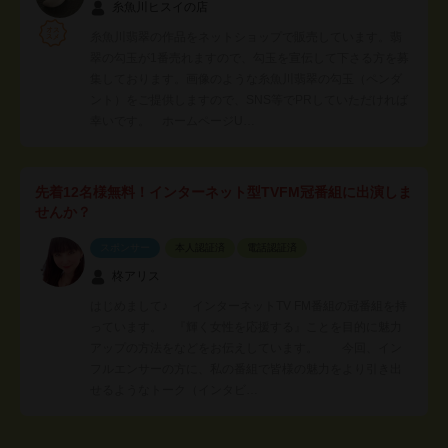
糸魚川ヒスイの店
糸魚川翡翠の作品をネットショップで販売しています。翡
翠の勾玉が1番売れますので、勾玉を宣伝して下さる方を募
集しております。画像のような糸魚川翡翠の勾玉（ペンダ
ント）をご提供しますので、SNS等でPRしていただければ
幸いです。 ホームページU…
先着12名様無料！インターネット型TVFM冠番組に出演しま
せんか？
スポンサー
本人認証済
電話認証済
柊アリス
はじめまして♪ インターネットTV FM番組の冠番組を持
っています。 『輝く女性を応援する』ことを目的に魅力
アップの方法をなどをお伝えしています。 今回、イン
フルエンサーの方に、私の番組で皆様の魅力をより引き出
せるようなトーク（インタビ…