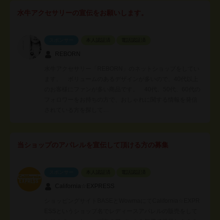
水牛アクセサリーの宣伝をお願いします。
スポンサー
本人認証済
電話認証済
REBORN
水牛アクセサリー「REBORN」のネットショップをしてい
ます。 ボリュームのあるデザインが多いので、40代以上
のお客様にファンが多い商品です。 40代、50代、60代の
フォロワーをお持ちの方で、おしゃれに関する情報を発信
されている方を探して…
当ショップのアパレルを宣伝して頂ける方の募集
スポンサー
本人認証済
電話認証済
California☆EXPRESS
ショッピングサイトBASEとWowmaにてCalifornia☆EXPR
ESSというショップ名でレディースアパレルの販売をして