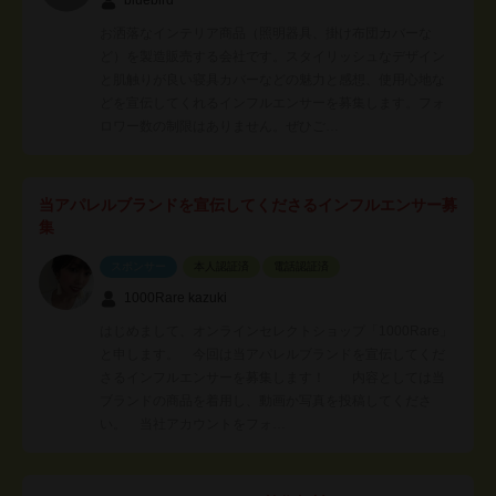
お洒落なインテリア商品（照明器具、掛け布団カバーな
ど）を製造販売する会社です。スタイリッシュなデザイン
と肌触りが良い寝具カバーなどの魅力と感想、使用心地な
どを宣伝してくれるインフルエンサーを募集します。フォ
ロワー数の制限はありません。ぜひご…
当アパレルブランドを宣伝してくださるインフルエンサー募
集
スポンサー
本人認証済
電話認証済
1000Rare kazuki
はじめまして、オンラインセレクトショップ「1000Rare」
と申します。 今回は当アパレルブランドを宣伝してくだ
さるインフルエンサーを募集します！ 内容としては当
ブランドの商品を着用し、動画か写真を投稿してくださ
い。 当社アカウントをフォ…