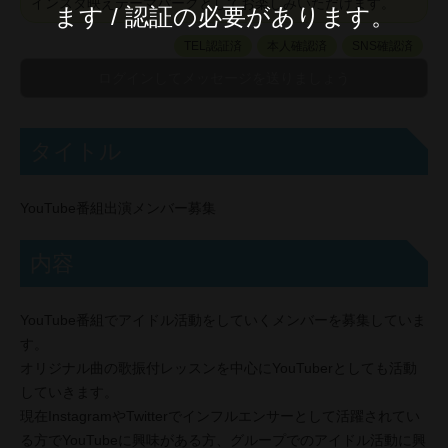
インスタ映えテーマパークとしてお楽しみいただけます。
ます / 認証の必要があります。
TEL認証済
本人確認済
SNS確認済
タイトル
YouTube番組出演メンバー募集
内容
YouTube番組でアイドル活動をしていくメンバーを募集していま
す。
オリジナル曲の歌振付レッスンを中心にYouTuberとしても活動
していきます。
現在InstagramやTwitterでインフルエンサーとして活躍されてい
る方でYouTubeに興味がある方、グループでのアイドル活動に興