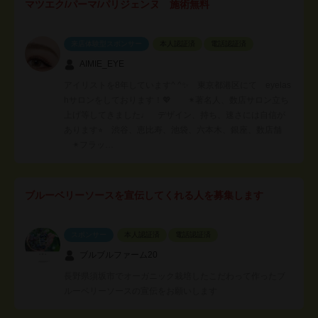
マツエク/パーマ/パリジェンヌ 施術無料
来店体験型スポンサー
本人認証済
電話認証済
AIMIE_EYE
アイリストを8年しています^ ^✨ 東京都港区にて eyelas
hサロンをしております！💖 ✴︎著名人、数店サロン立ち
上げ等してきました♩ デザイン、持ち、速さには自信が
あります⭐︎ 渋谷、恵比寿、池袋、六本木、銀座、数店舗
✴︎フラッ…
ブルーベリーソースを宣伝してくれる人を募集します
スポンサー
本人認証済
電話認証済
ブルブルファーム20
長野県須坂市でオーガニック栽培したこだわって作ったブ
ルーベリーソースの宣伝をお願いします