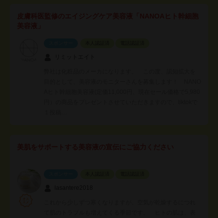
皮膚科医監修のエイジングケア美容液「NANOAヒト幹細胞
美容液」
スポンサー
本人認証済
電話認証済
リミットエイト
弊社は化粧品のメーカになります。 この度、認知拡大を
目的として、美容液のモニターさんを募集します！ NANO
Aヒト幹細胞美容液(定価11,000円、現在セール価格で5,980
円）の商品をプレゼントさせていただきますので、tiktokで
１投稿…
美肌をサポートする美容液の宣伝にご協力ください
スポンサー
本人認証済
電話認証済
lasantere2018
これから少しずつ寒くなりますが、空気が乾燥するにつれ
て肌のトラブルも増えてくる季節です。 ヒトの肌は、表