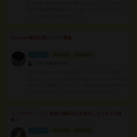
皮・真皮・皮下組織の3つの層に分かれていて、それぞれの
部位が重要な役割を果たしています。これらのどこかのバ
ランスが崩れたり具合が悪くなる…
YouTube番組出演メンバー募集
スポンサー
本人認証済
電話認証済
スタジオ羅寂RAJAQ
YouTube番組でアイドル活動をしていくメンバーを募集し
ています。 オリジナル曲の歌振付レッスンを中心にYouTu
berとしても活動していきます。 現在InstagramやTwitterで
インフルエンサーとして活躍されている方でYouTu…
【パワーストーン】糸魚川翡翠勾玉を宣伝してくれる方募
集！
スポンサー
本人認証済
電話認証済