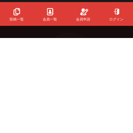
投稿一覧
会員一覧
会員申請
ログイン
Powered
By
InfinityMatching.
&Buzzについて
初めての方