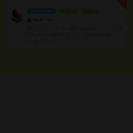
インフルエンサー
本人認証済
電話認証済
kaaa94kaaa
料理が得意ですので、食べ物系prはお任せください。その他
主婦の方がフォロワーに多いので 女性に向けた案件をさ
せて頂いています。