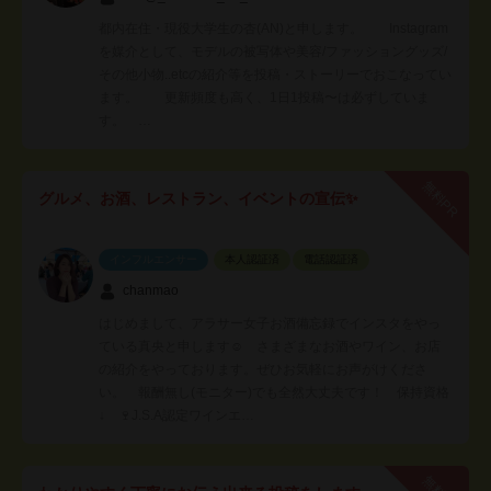
都内在住・現役大学生の杏(AN)と申します。 Instagram
を媒介として、モデルの被写体や美容/ファッショングッズ/
その他小物..etcの紹介等を投稿・ストーリーでおこなってい
ます。 更新頻度も高く、1日1投稿〜は必ずしていま
す。 …
無料PR
グルメ、お酒、レストラン、イベントの宣伝✨
インフルエンサー
本人認証済
電話認証済
chanmao
はじめまして、アラサー女子お酒備忘録でインスタをやっ
ている真央と申します☺️ さまざまなお酒やワイン、お店
の紹介をやっております。ぜひお気軽にお声がけくださ
い。 報酬無し(モニター)でも全然大丈夫です！ 保持資格
↓ 🍷J.S.A認定ワインエ…