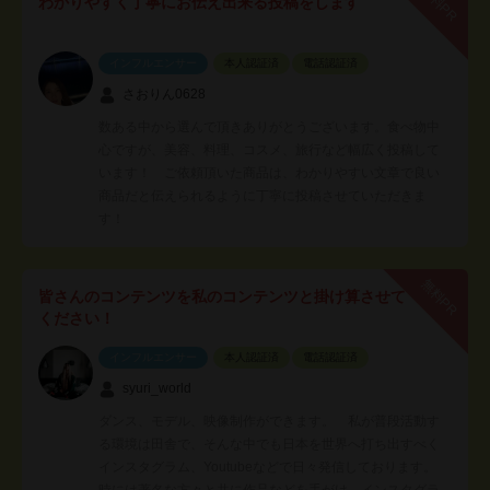
無料PR
わかりやすく丁寧にお伝え出来る投稿をします
インフルエンサー
本人認証済
電話認証済
さおりん0628
数ある中から選んで頂きありがとうございます。食べ物中
心ですが、美容、料理、コスメ、旅行など幅広く投稿して
います！ ご依頼頂いた商品は、わかりやすい文章で良い
商品だと伝えられるように丁寧に投稿させていただきま
す！
無料PR
皆さんのコンテンツを私のコンテンツと掛け算させて
ください！
インフルエンサー
本人認証済
電話認証済
syuri_world
ダンス、モデル、映像制作ができます。 私が普段活動す
る環境は田舎で、そんな中でも日本を世界へ打ち出すべく
インスタグラム、Youtubeなどで日々発信しております。
時には著名な方々と共に作品などを手がけ インスタグラ