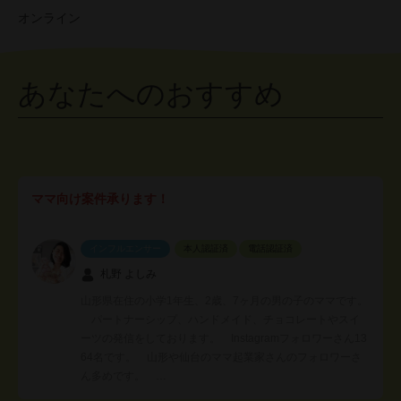
オンライン
あなたへのおすすめ
ママ向け案件承ります！
インフルエンサー
本人認証済
電話認証済
札野 よしみ
山形県在住の小学1年生、2歳、7ヶ月の男の子のママです。
パートナーシップ、ハンドメイド、チョコレートやスイ
ーツの発信をしております。 Instagramフォロワーさん13
64名です。 山形や仙台のママ起業家さんのフォロワーさ
ん多めです。 …