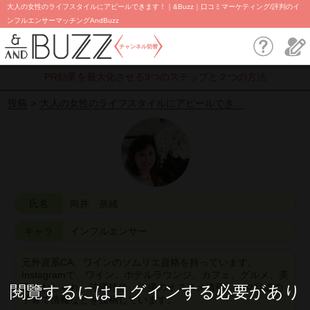
大人の女性のライフスタイルにアピールできます！｜&Buzz｜口コミマーケティング/評判のイ
ンフルエンサーマッチングAndBuzz
チャンネル切替
PR効果を最大化させる3つのステップと２つの方法
投稿
大人の女性のライフスタイルにアピールでき…
氏名
向井 奈緒
キャラ
インフルエンサー
元外資系CA、ワインのソムリエ資格を持っています。
Instagramで、ワイン、ホテルラウンジ、カフェ、グルメ、美
容、おしゃれ、沖縄移住、沖縄のオススメ情報、ママ目線の
閱覽するにはログインする必要があり
子育て情報などを投稿しています。