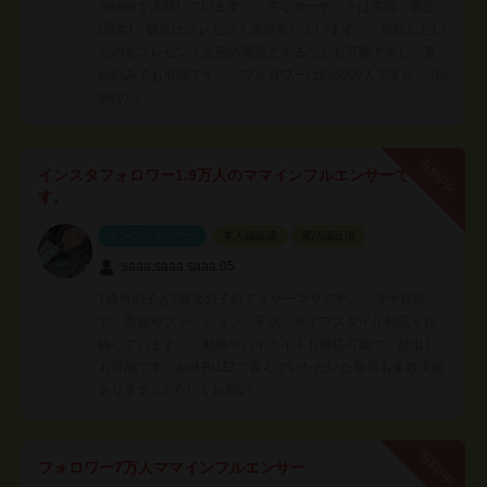
Twitterで活動しています。 主なターゲットは主婦、学生
(男女) 最近はプレゼント企画をしています。 宣伝したい
ものをプレゼント企画の商品とすることも可能ですし、宣
伝のみでも可能です。 フォロワーは約6000人ですが、Twi
tterのリ…
有料PR
インスタフォロワー1.9万人のママインフルエンサーで
す。
インフルエンサー
本人認証済
電話認証済
saaa.saaa.saaa.05
1歳男の子と3歳女の子のアラサーママです。 ママ目線
で、美容やファッション、子供、ライフスタイル幅広く投
稿しています。 動画やハイライトも対応可能で、顔出し
も可能です。and BUZZで喜んでいただいた取引も多数実績
あります♫よろしくお願い…
有料PR
フォロワー7万人ママインフルエンサー