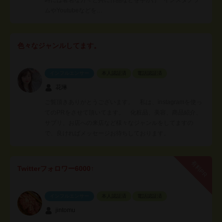
ムやYoutubeなどを…
色々なジャンルしてます。
インフルエンサー
本人認証済
電話認証済
花琳
ご覧頂きありがとうございます。 私は、instagramを使っ
てのPRをさせて頂いてます。 化粧品、美容、商品紹介、
サプリ、お店への来店など様々なジャンルをしてますの
で、良ければメッセージお待ちしております。
有料PR
Twitterフォロワー6000↑
インフルエンサー
本人認証済
電話認証済
jintomu