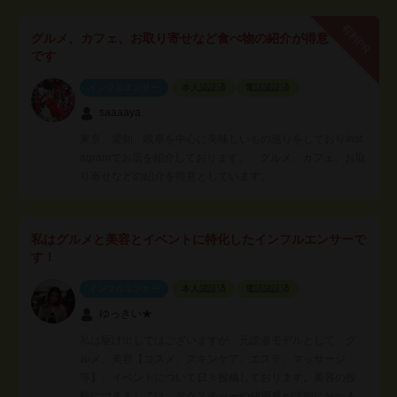
有料PR
グルメ、カフェ、お取り寄せなど食べ物の紹介が得意
です
インフルエンサー
本人認証済
電話認証済
saaaaya
東京、愛知、岐阜を中心に美味しいもの巡りをしておりInst
agramでお店を紹介しております。 グルメ、カフェ、お取
り寄せなどの紹介を得意としています。
私はグルメと美容とイベントに特化したインフルエンサーで
す！
インフルエンサー
本人認証済
電話認証済
ゆっきい★
私は駆け出しではございますが、元読者モデルとして、グ
ルメ、美容【コスメ、スキンケア、エステ、マッサージ
等】、イベントについて日々投稿しております。美容の投
稿につきましては、テクスチャーや使用感が詳細に分かる