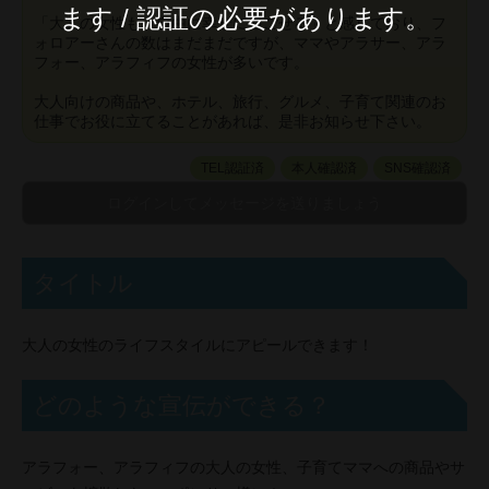
ます / 認証の必要があります。
「大人の女性も、自由に幸せに過ごせる」と感じており、フ
ォロアーさんの数はまだまだですが、ママやアラサー、アラ
フォー、アラフィフの女性が多いです。
大人向けの商品や、ホテル、旅行、グルメ、子育て関連のお
仕事でお役に立てることがあれば、是非お知らせ下さい。
TEL認証済
本人確認済
SNS確認済
タイトル
大人の女性のライフスタイルにアピールできます！
どのような宣伝ができる？
アラフォー、アラフィフの大人の女性、子育てママへの商品やサ