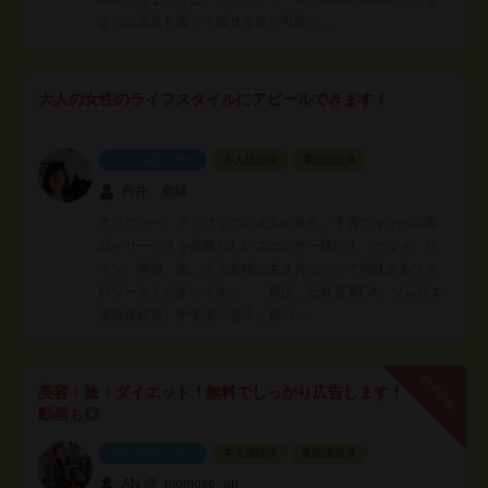
ように写真を撮って載せる事が可能で…
大人の女性のライフスタイルにアピールできます！
インフルエンサー
本人認証済
電話認証済
向井 奈緒
アラフォー、アラフィフの大人の女性、子育てママへの商
品やサービスを拡散したいスポンサー様に！ グルメ、ワ
イン、美容、旅、大人女性の生き方について興味あるフォ
ロワーさんが多いです。 私は、元外資系CA、ソムリエ
資格保持者、中学生の息子、娘の…
無料PR
美容・旅・ダイエット！無料でしっかり広告します！
動画も◎
インフルエンサー
本人認証済
電話認証済
AN @_momose_an_