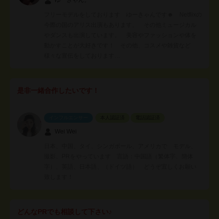
フリーモデルをしております ゆーきゃんです☻ Netflixの
今際の国のアリス出演もあります。 その他ミュージカル
やダンスも出演しています。 美容やファッションや体を
動かすことが大好きです！ その他、コスメや雑貨など
様々な宣伝をしております…
是非一緒合作したいです！
インフルエンサー
本人認証済
電話認証済
Wei Wei
日本、中国、タイ、シンガポール、アメリカで モデル、
撮影、PRをやっています 言語：中国語（繁体字、簡体
字）、英語、日本語、（ドイツ語） どうぞ宜しくお願い
致します！
どんなPRでも相談して下さい♪