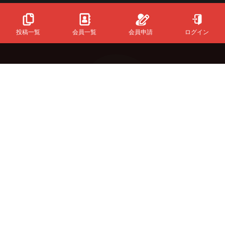
投稿一覧
会員一覧
会員申請
ログイン
Powered
By
InfinityMatching.
&Buzzについて
初めての方