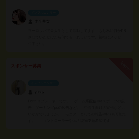
インフルエンサー
木全斐女
ヨーロッパで音大生として活動してます、もし私に何かPR
させていただけたら何でもうれしいです。気軽にメッセー
ジ下さい。
有料PR
スポンサー募集
インフルエンサー
yossy
Fortniteプレーヤーです。 ゲーム系配信やeスポーツの広
告 ゲーミングpcの広告など。 中高生向けの宣伝などに
いかがでしょうか。 モニターとしての報告やPRも可能で
す。 コントローラーやpcの現物支給希望です。