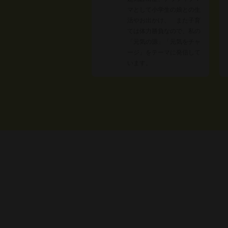
マとして小学生の娘との生
活やお出かけ、 また子育
ては体力勝負なので、私の
「元気の源」「元気をチャ
ージ」をテーマに発信して
います。