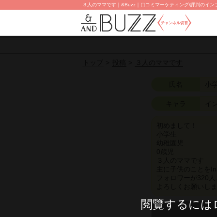
３人のママです｜&Buzz｜口コミマーケティング/評判のインフ
チャンネル切替
投稿
３人のママです
トップ
氏名
小
キャラ
イ
初めまして！
小学生
幼稚園児
0歳児
３人のママです
主に子供のことをIn
フォロワーが320
よろしくお願いし
閱覽するには