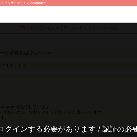
ルエンサーマッチングAndBuzz
PR効果を最大化させる3つのステップと２つの方法
学生幼稚園児0歳児30代ママ
ンフルエンサー
stagramで投稿しています。
人と少ないので、無料でさせて頂きたいと思っています。
ます。
ログインする必要があります / 認証の必