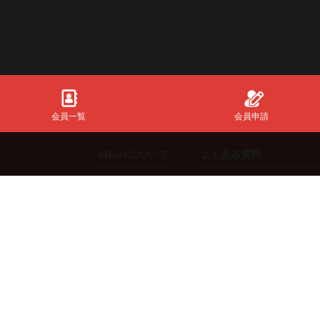
会員一覧
会員申請
&Buzzについて
よくある質問
初めての方
共通全般
ご利用方法
【スポンサー】向け
機能説明
【インフルエンサー】向
ng.
料金体系
【エージェント】向け
【来店体験型スポンサー