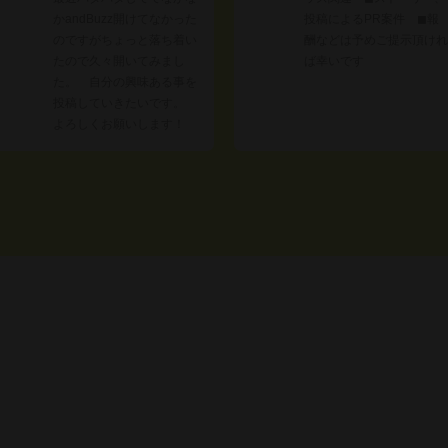
かandBuzz開けてなかった
投稿によるPR案件 ◼︎報
のですがちょっと落ち着い
酬などは予めご提示頂けれ
たので久々開いてみまし
ば幸いです
た。 自分の興味ある事を
投稿していきたいです。
よろしくお願いします！